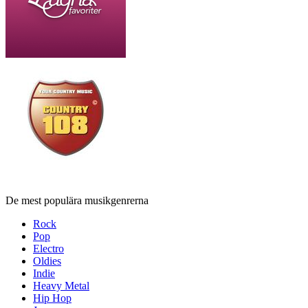
De mest populära musikgenrerna
Rock
Pop
Electro
Oldies
Indie
Heavy Metal
Hip Hop