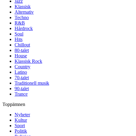
Jazz
Klassisk
Alternativ
Techno
R&B
Hårdrock
Soul
Hits
Chillout
80-talet
House
Klassisk Rock
Country
Latino
70-talet
Traditionell musik
90-talet
Trance
Toppämnen
Nyheter
Kultur
Sport
Politik