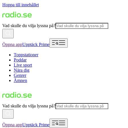
Hoppa till innehållet
Vad skulle du vilja lyssna på?
Öppna app
Upptäck Prime
Toppstationer
Poddar
Live sport
Nära dig
Genrer
Ämnen
Vad skulle du vilja lyssna på?
Öppna app
Upptäck Prime