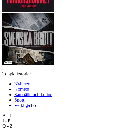
Toppkategorier
Nyheter
Komedi
Samhälle och kultur
Sport
Verkliga brott
A - H
I - P
Q - Z