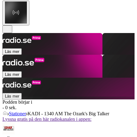
Läs mer
Läs mer
Läs mer
Podden börjar i
- 0 sek.
Stationer
KADI - 1340 AM The Ozark's Big Talker
Lyssna gratis på den här radiokanalen i appen: