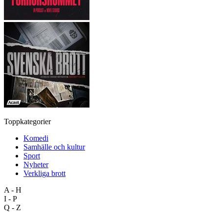
Toppkategorier
Komedi
Samhälle och kultur
Sport
Nyheter
Verkliga brott
A - H
I - P
Q - Z