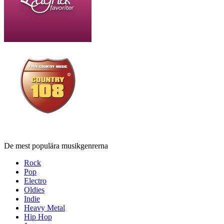
De mest populära musikgenrerna
Rock
Pop
Electro
Oldies
Indie
Heavy Metal
Hip Hop