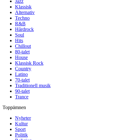
Jazz
Klassisk
Alternativ
Techno
R&B
Hårdrock
Soul
Hits
Chillout
80-talet
House
Klassisk Rock
Country
Latino
70-talet
Traditionell musik
90-talet
Trance
Toppämnen
Nyheter
Kultur
Sport
Politik