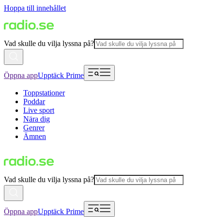
Hoppa till innehållet
Vad skulle du vilja lyssna på?
Öppna app
Upptäck Prime
Toppstationer
Poddar
Live sport
Nära dig
Genrer
Ämnen
Vad skulle du vilja lyssna på?
Öppna app
Upptäck Prime