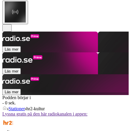
Läs mer
Läs mer
Läs mer
Podden börjar i
- 0 sek.
Stationer
hr2-kultur
Lyssna gratis på den här radiokanalen i appen: