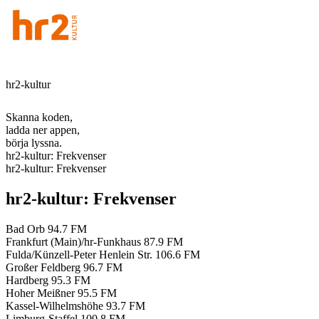
hr2-kultur
Skanna koden,
ladda ner appen,
börja lyssna.
hr2-kultur: Frekvenser
hr2-kultur: Frekvenser
hr2-kultur: Frekvenser
Bad Orb
94.7 FM
Frankfurt (Main)/hr-Funkhaus
87.9 FM
Fulda/Künzell-Peter Henlein Str.
106.6 FM
Großer Feldberg
96.7 FM
Hardberg
95.3 FM
Hoher Meißner
95.5 FM
Kassel-Wilhelmshöhe
93.7 FM
Limburg-Staffel
100.8 FM