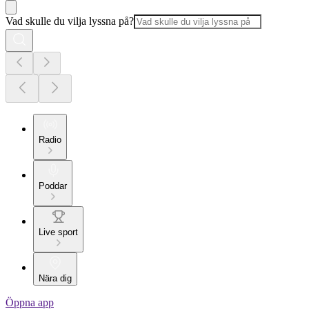
Vad skulle du vilja lyssna på?
Radio
Poddar
Live sport
Nära dig
Öppna app