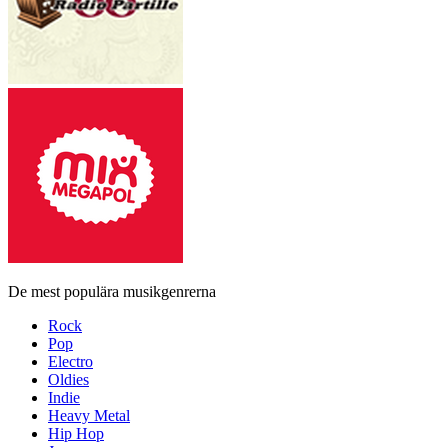
De mest populära musikgenrerna
Rock
Pop
Electro
Oldies
Indie
Heavy Metal
Hip Hop