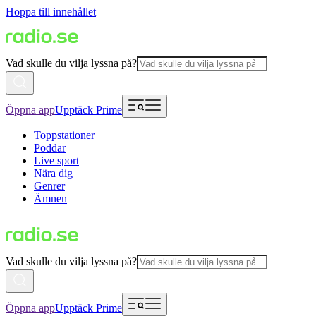
Hoppa till innehållet
Vad skulle du vilja lyssna på?
Öppna app
Upptäck Prime
Toppstationer
Poddar
Live sport
Nära dig
Genrer
Ämnen
Vad skulle du vilja lyssna på?
Öppna app
Upptäck Prime