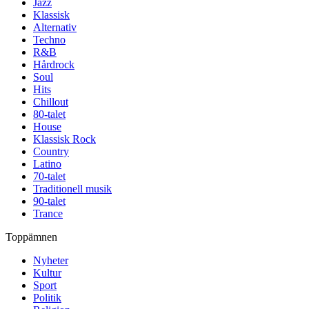
Jazz
Klassisk
Alternativ
Techno
R&B
Hårdrock
Soul
Hits
Chillout
80-talet
House
Klassisk Rock
Country
Latino
70-talet
Traditionell musik
90-talet
Trance
Toppämnen
Nyheter
Kultur
Sport
Politik