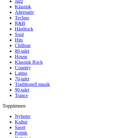
Jazz
Klassisk
Alternativ
Techno
R&B
Hårdrock
Soul
Hits
Chillout
80-talet
House
Klassisk Rock
Country
Latino
70-talet
Traditionell musik
90-talet
Trance
Toppämnen
Nyheter
Kultur
Sport
Politik