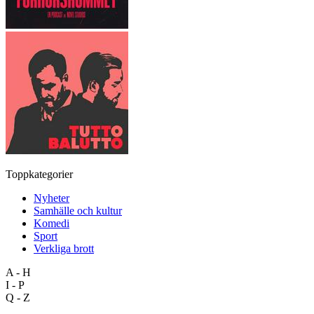
Toppkategorier
Nyheter
Samhälle och kultur
Komedi
Sport
Verkliga brott
A - H
I - P
Q - Z