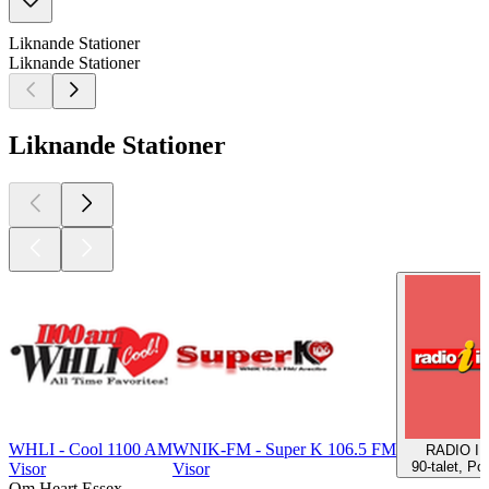
Liknande Stationer
Liknande Stationer
Liknande Stationer
WHLI - Cool 1100 AM
WNIK-FM - Super K 106.5 FM
RADIO I
90-talet, Po
Visor
Visor
Om Heart Essex