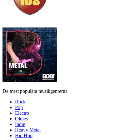
De mest populära musikgenrerna
Rock
Pop
Electro
Oldies
Indie
Heavy Metal
Hip Hop