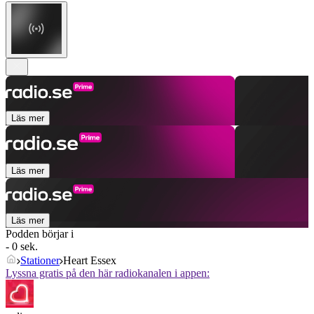
Läs mer
Läs mer
Läs mer
Podden börjar i
- 0 sek.
Stationer
Heart Essex
Lyssna gratis på den här radiokanalen i appen: