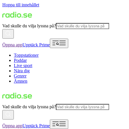
Hoppa till innehållet
Vad skulle du vilja lyssna på?
Öppna app
Upptäck Prime
Toppstationer
Poddar
Live sport
Nära dig
Genrer
Ämnen
Vad skulle du vilja lyssna på?
Öppna app
Upptäck Prime