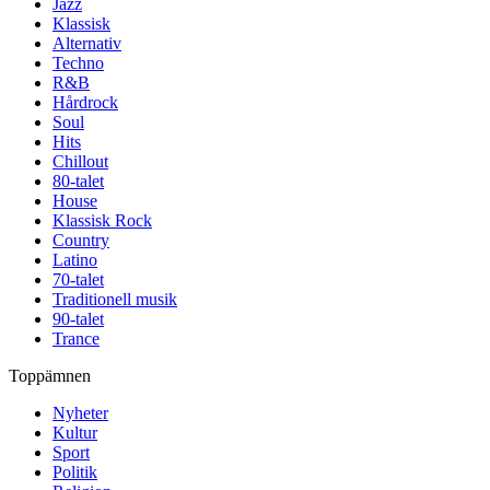
Jazz
Klassisk
Alternativ
Techno
R&B
Hårdrock
Soul
Hits
Chillout
80-talet
House
Klassisk Rock
Country
Latino
70-talet
Traditionell musik
90-talet
Trance
Toppämnen
Nyheter
Kultur
Sport
Politik