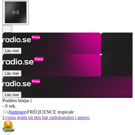
Läs mer
Läs mer
Läs mer
Podden börjar i
- 0 sek.
Stationer
FRÉQUENCE tropicale
Lyssna gratis på den här radiokanalen i appen: