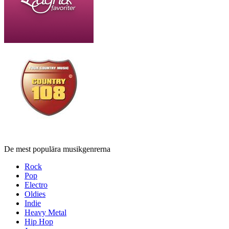
De mest populära musikgenrerna
Rock
Pop
Electro
Oldies
Indie
Heavy Metal
Hip Hop