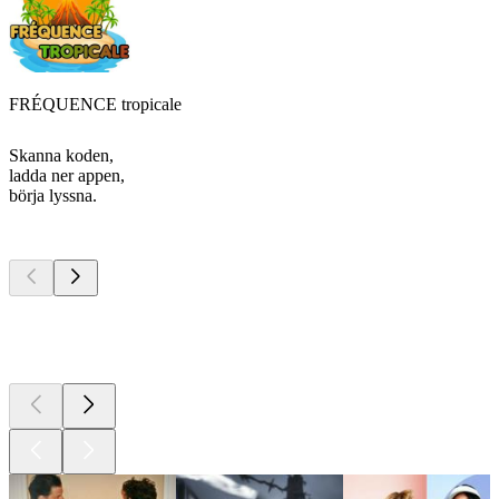
FRÉQUENCE tropicale
Skanna koden,
ladda ner appen,
börja lyssna.
Bästa
poddarna
Bästa
poddarna
Bästa
poddarna