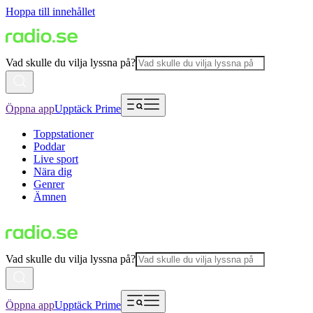
Hoppa till innehållet
Vad skulle du vilja lyssna på?
Öppna app
Upptäck Prime
Toppstationer
Poddar
Live sport
Nära dig
Genrer
Ämnen
Vad skulle du vilja lyssna på?
Öppna app
Upptäck Prime