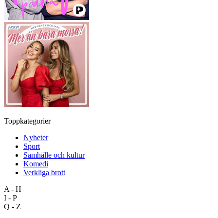
Toppkategorier
Nyheter
Sport
Samhälle och kultur
Komedi
Verkliga brott
A - H
I - P
Q - Z