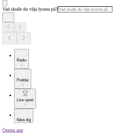
Vad skulle du vilja lyssna på?
Radio
Poddar
Live sport
Nära dig
Öppna app