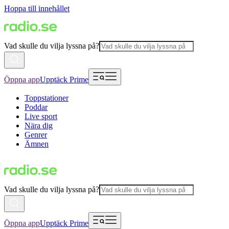
Hoppa till innehållet
Vad skulle du vilja lyssna på?
Öppna app
Upptäck Prime
Toppstationer
Poddar
Live sport
Nära dig
Genrer
Ämnen
Vad skulle du vilja lyssna på?
Öppna app
Upptäck Prime