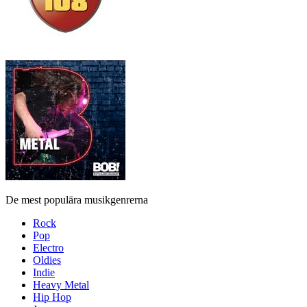
De mest populära musikgenrerna
Rock
Pop
Electro
Oldies
Indie
Heavy Metal
Hip Hop