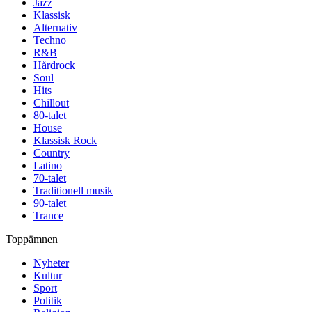
Jazz
Klassisk
Alternativ
Techno
R&B
Hårdrock
Soul
Hits
Chillout
80-talet
House
Klassisk Rock
Country
Latino
70-talet
Traditionell musik
90-talet
Trance
Toppämnen
Nyheter
Kultur
Sport
Politik