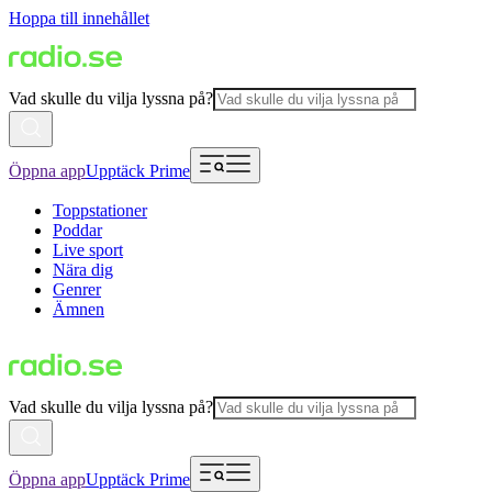
Hoppa till innehållet
Vad skulle du vilja lyssna på?
Öppna app
Upptäck Prime
Toppstationer
Poddar
Live sport
Nära dig
Genrer
Ämnen
Vad skulle du vilja lyssna på?
Öppna app
Upptäck Prime