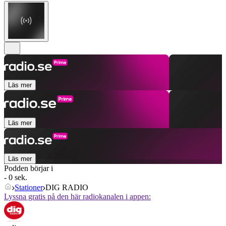
Läs mer
Läs mer
Läs mer
Podden börjar i
- 0 sek.
Stationer
DIG RADIO
Lyssna gratis på den här radiokanalen i appen: