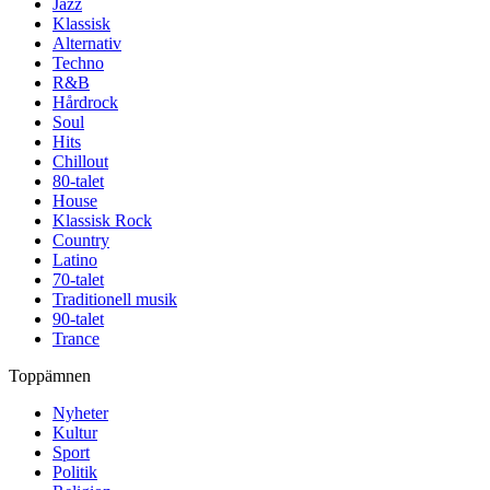
Jazz
Klassisk
Alternativ
Techno
R&B
Hårdrock
Soul
Hits
Chillout
80-talet
House
Klassisk Rock
Country
Latino
70-talet
Traditionell musik
90-talet
Trance
Toppämnen
Nyheter
Kultur
Sport
Politik