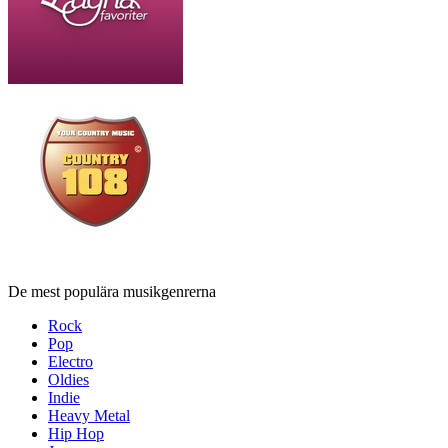
De mest populära musikgenrerna
Rock
Pop
Electro
Oldies
Indie
Heavy Metal
Hip Hop