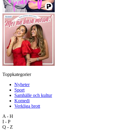
Toppkategorier
Nyheter
Sport
Samhälle och kultur
Komedi
Verkliga brott
A - H
I - P
Q - Z