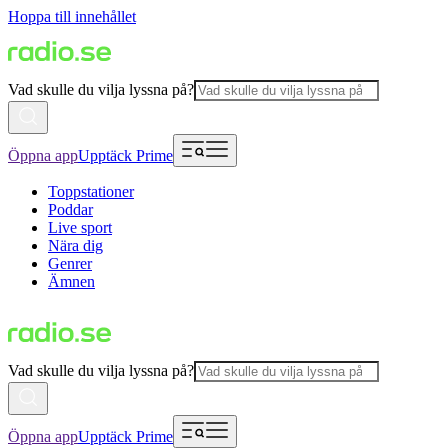
Hoppa till innehållet
Vad skulle du vilja lyssna på?
Öppna app
Upptäck Prime
Toppstationer
Poddar
Live sport
Nära dig
Genrer
Ämnen
Vad skulle du vilja lyssna på?
Öppna app
Upptäck Prime