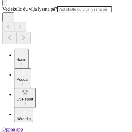
Vad skulle du vilja lyssna på?
Radio
Poddar
Live sport
Nära dig
Öppna app