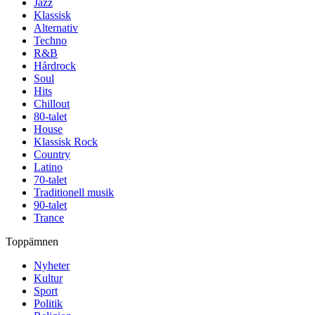
Jazz
Klassisk
Alternativ
Techno
R&B
Hårdrock
Soul
Hits
Chillout
80-talet
House
Klassisk Rock
Country
Latino
70-talet
Traditionell musik
90-talet
Trance
Toppämnen
Nyheter
Kultur
Sport
Politik