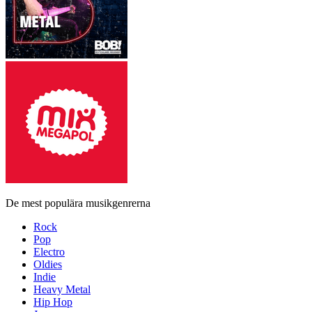
De mest populära musikgenrerna
Rock
Pop
Electro
Oldies
Indie
Heavy Metal
Hip Hop