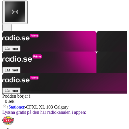
Läs mer
Läs mer
Läs mer
Podden börjar i
- 0 sek.
Stationer
CFXL XL 103 Calgary
Lyssna gratis på den här radiokanalen i appen: