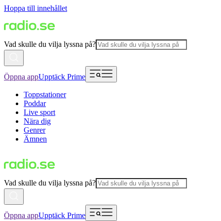
Hoppa till innehållet
Vad skulle du vilja lyssna på?
Öppna app
Upptäck Prime
Toppstationer
Poddar
Live sport
Nära dig
Genrer
Ämnen
Vad skulle du vilja lyssna på?
Öppna app
Upptäck Prime