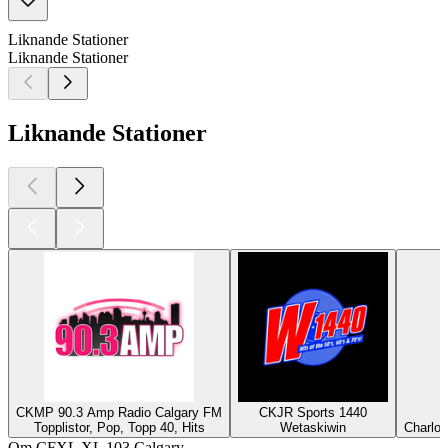
Liknande Stationer
Liknande Stationer
Liknande Stationer
CKMP 90.3 Amp Radio Calgary FM
CKJR Sports 1440
Topplistor, Pop, Topp 40, Hits
Wetaskiwin
Charlot
Om CFXL XL 103 Calgary