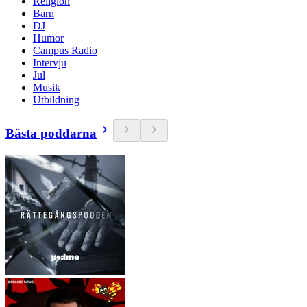
Religion
Barn
DJ
Humor
Campus Radio
Intervju
Jul
Musik
Utbildning
Bästa poddarna