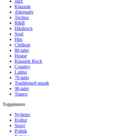
Jazz
Klassisk
Alternativ
Techno
R&B
Hårdrock
Soul
Hits
Chillout
80-talet
House
Klassisk Rock
Country
Latino
70-talet
Traditionell musik
90-talet
Trance
Toppämnen
Nyheter
Kultur
Sport
Politik