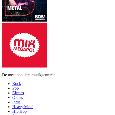
De mest populära musikgenrerna
Rock
Pop
Electro
Oldies
Indie
Heavy Metal
Hip Hop