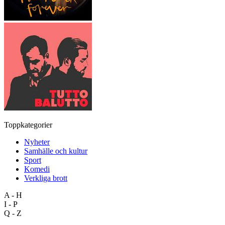
Toppkategorier
Nyheter
Samhälle och kultur
Sport
Komedi
Verkliga brott
A - H
I - P
Q - Z