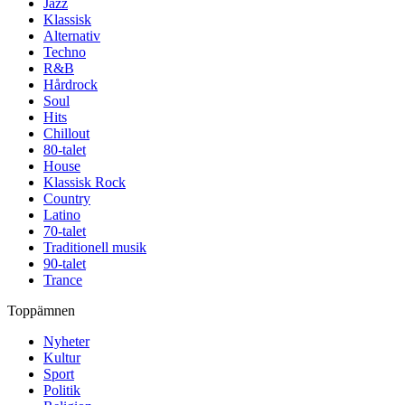
Jazz
Klassisk
Alternativ
Techno
R&B
Hårdrock
Soul
Hits
Chillout
80-talet
House
Klassisk Rock
Country
Latino
70-talet
Traditionell musik
90-talet
Trance
Toppämnen
Nyheter
Kultur
Sport
Politik