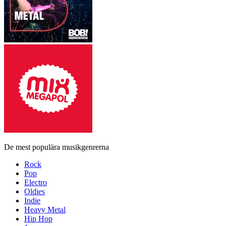
De mest populära musikgenrerna
Rock
Pop
Electro
Oldies
Indie
Heavy Metal
Hip Hop