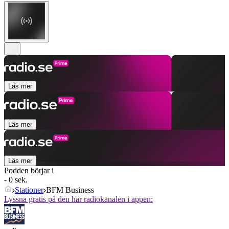
Läs mer
Läs mer
Läs mer
Podden börjar i
- 0 sek.
Stationer
BFM Business
Lyssna gratis på den här radiokanalen i appen: