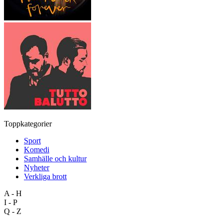
Toppkategorier
Sport
Komedi
Samhälle och kultur
Nyheter
Verkliga brott
A - H
I - P
Q - Z