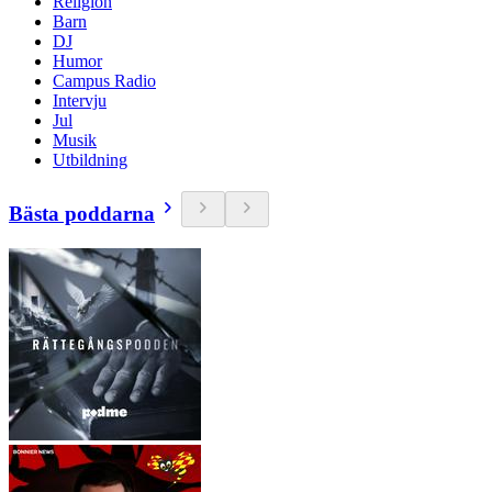
Religion
Barn
DJ
Humor
Campus Radio
Intervju
Jul
Musik
Utbildning
Bästa poddarna