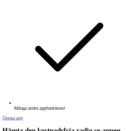
Många andra appfunktioner
Öppna app
Hämta den kostnadsfria radio.se-appen