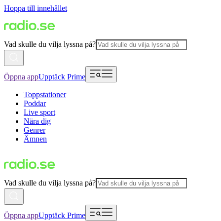
Hoppa till innehållet
Vad skulle du vilja lyssna på?
Öppna app
Upptäck Prime
Toppstationer
Poddar
Live sport
Nära dig
Genrer
Ämnen
Vad skulle du vilja lyssna på?
Öppna app
Upptäck Prime