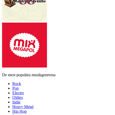
De mest populära musikgenrerna
Rock
Pop
Electro
Oldies
Indie
Heavy Metal
Hip Hop