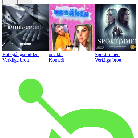
Rättegångspodden
ursäkta
Spöktimmen
Verkliga brott
Komedi
Verkliga brott