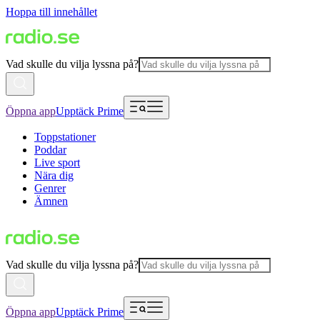
Hoppa till innehållet
Vad skulle du vilja lyssna på?
Öppna app
Upptäck Prime
Toppstationer
Poddar
Live sport
Nära dig
Genrer
Ämnen
Vad skulle du vilja lyssna på?
Öppna app
Upptäck Prime