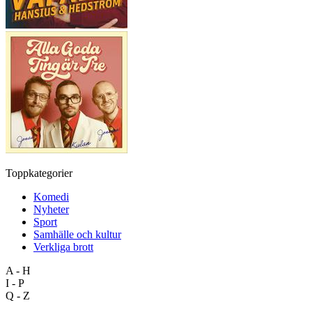
Toppkategorier
Komedi
Nyheter
Sport
Samhälle och kultur
Verkliga brott
A - H
I - P
Q - Z