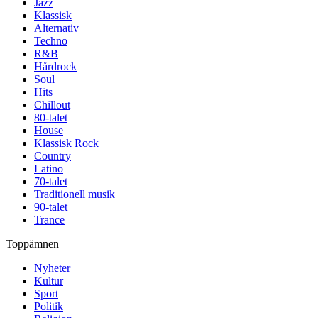
Jazz
Klassisk
Alternativ
Techno
R&B
Hårdrock
Soul
Hits
Chillout
80-talet
House
Klassisk Rock
Country
Latino
70-talet
Traditionell musik
90-talet
Trance
Toppämnen
Nyheter
Kultur
Sport
Politik