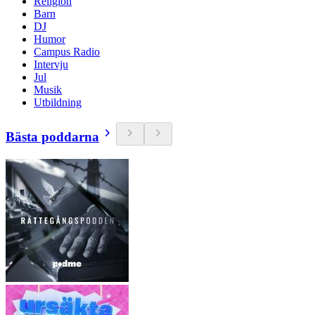
Religion
Barn
DJ
Humor
Campus Radio
Intervju
Jul
Musik
Utbildning
Bästa poddarna