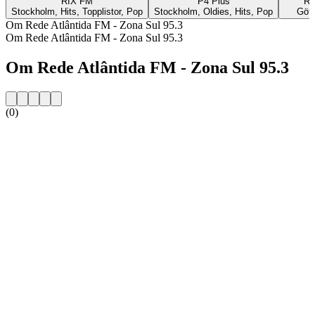
RIX FM
P4 Plus
Ra
Stockholm, Hits, Topplistor, Pop
Stockholm, Oldies, Hits, Pop
Göte
Om Rede Atlântida FM - Zona Sul 95.3
Om Rede Atlântida FM - Zona Sul 95.3
Om Rede Atlântida FM - Zona Sul 95.3
(0)
Stationens webbplats