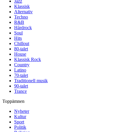
Jazz
Klassisk
Alternativ
Techno
R&B
Hårdrock
Soul
Hits
Chillout
80-talet
House
Klassisk Rock
Country
Latino
70-talet
Traditionell musik
90-talet
Trance
Toppämnen
Nyheter
Kultur
Sport
Politik