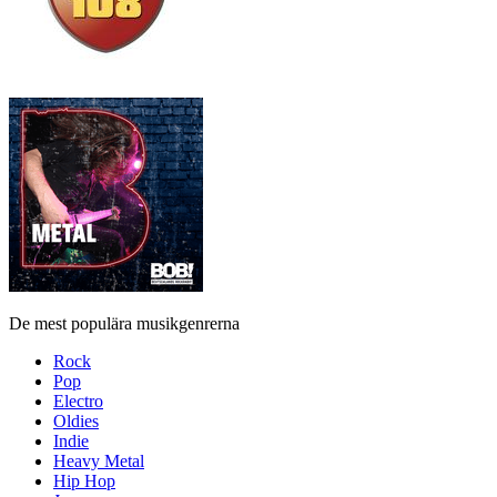
De mest populära musikgenrerna
Rock
Pop
Electro
Oldies
Indie
Heavy Metal
Hip Hop