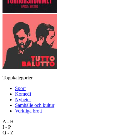
Toppkategorier
Sport
Komedi
Nyheter
Samhälle och kultur
Verkliga brott
A - H
I - P
Q - Z