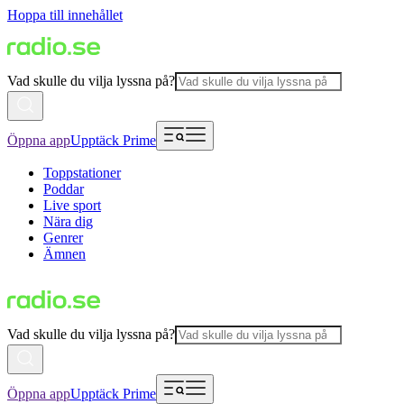
Hoppa till innehållet
Vad skulle du vilja lyssna på?
Öppna app
Upptäck Prime
Toppstationer
Poddar
Live sport
Nära dig
Genrer
Ämnen
Vad skulle du vilja lyssna på?
Öppna app
Upptäck Prime