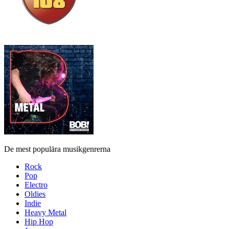
De mest populära musikgenrerna
Rock
Pop
Electro
Oldies
Indie
Heavy Metal
Hip Hop