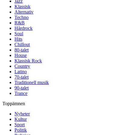
Jazz
Klassisk
Alternativ
Techno
R&B
Hårdrock
Soul
Hits
Chillout
80-talet
House
Klassisk Rock
Country
Latino
70-talet
Traditionell musik
90-talet
Trance
Toppämnen
Nyheter
Kultur
Sport
Politik