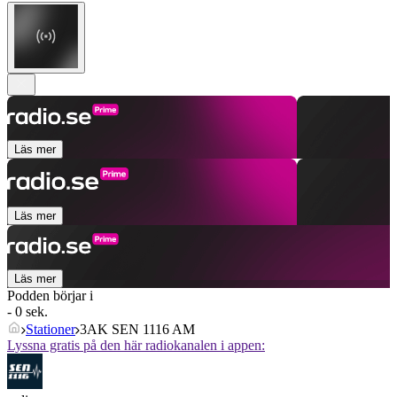
Läs mer
Läs mer
Läs mer
Podden börjar i
- 0 sek.
Stationer
3AK SEN 1116 AM
Lyssna gratis på den här radiokanalen i appen: