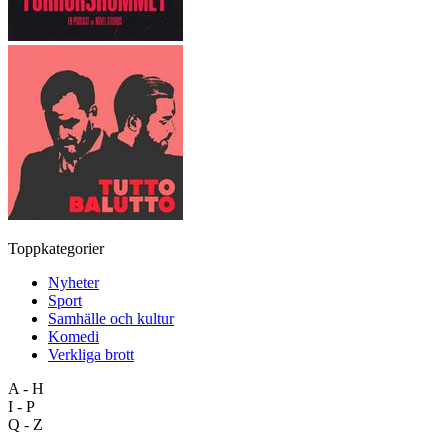
Toppkategorier
Nyheter
Sport
Samhälle och kultur
Komedi
Verkliga brott
A - H
I - P
Q - Z