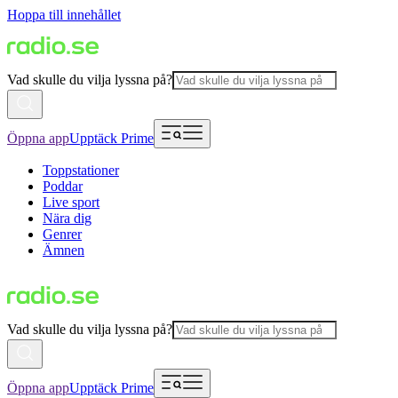
Hoppa till innehållet
Vad skulle du vilja lyssna på?
Öppna app
Upptäck Prime
Toppstationer
Poddar
Live sport
Nära dig
Genrer
Ämnen
Vad skulle du vilja lyssna på?
Öppna app
Upptäck Prime