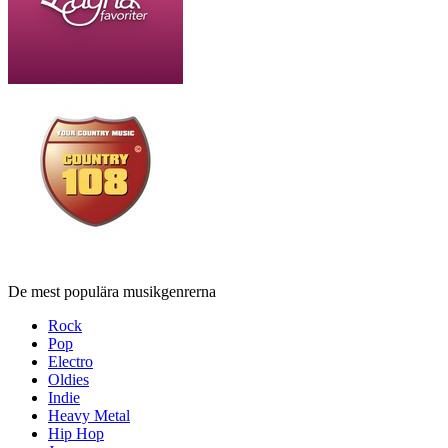
De mest populära musikgenrerna
Rock
Pop
Electro
Oldies
Indie
Heavy Metal
Hip Hop