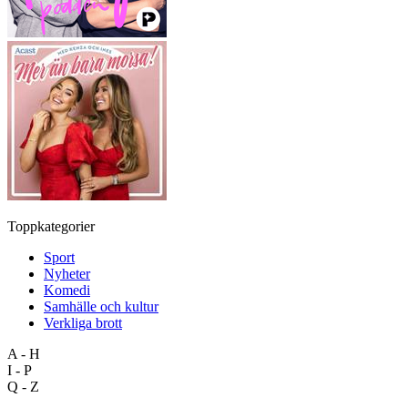
Toppkategorier
Sport
Nyheter
Komedi
Samhälle och kultur
Verkliga brott
A - H
I - P
Q - Z