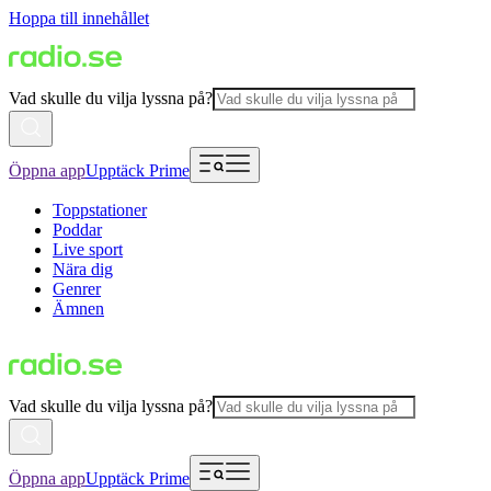
Hoppa till innehållet
Vad skulle du vilja lyssna på?
Öppna app
Upptäck Prime
Toppstationer
Poddar
Live sport
Nära dig
Genrer
Ämnen
Vad skulle du vilja lyssna på?
Öppna app
Upptäck Prime