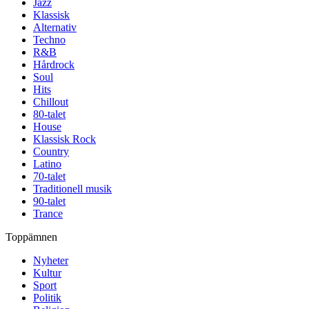
Jazz
Klassisk
Alternativ
Techno
R&B
Hårdrock
Soul
Hits
Chillout
80-talet
House
Klassisk Rock
Country
Latino
70-talet
Traditionell musik
90-talet
Trance
Toppämnen
Nyheter
Kultur
Sport
Politik