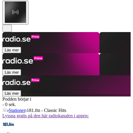
Läs mer
Läs mer
Läs mer
Podden börjar i
- 0 sek.
Stationer
181.fm - Classic Hits
Lyssna gratis på den här radiokanalen i appen: