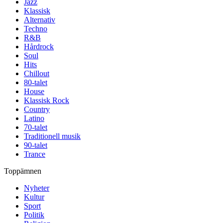
Jazz
Klassisk
Alternativ
Techno
R&B
Hårdrock
Soul
Hits
Chillout
80-talet
House
Klassisk Rock
Country
Latino
70-talet
Traditionell musik
90-talet
Trance
Toppämnen
Nyheter
Kultur
Sport
Politik