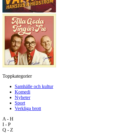
Toppkategorier
Samhälle och kultur
Komedi
Nyheter
Sport
Verkliga brott
A - H
I - P
Q - Z