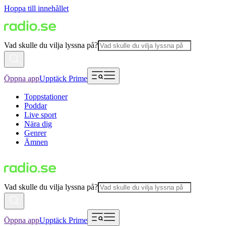
Hoppa till innehållet
Vad skulle du vilja lyssna på?
Öppna app
Upptäck Prime
Toppstationer
Poddar
Live sport
Nära dig
Genrer
Ämnen
Vad skulle du vilja lyssna på?
Öppna app
Upptäck Prime