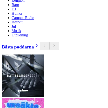
Religion
Barn
DJ
Humor
Campus Radio
Intervju
Jul
Musik
Utbildning
Bästa poddarna