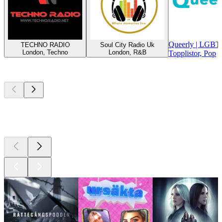
Queerly | LGBT
TECHNO RADIO
Soul City Radio Uk
London, Techno
London, R&B
Topplistor, Pop
Bästa
poddarna
Bästa
poddarna
Bästa
poddarna