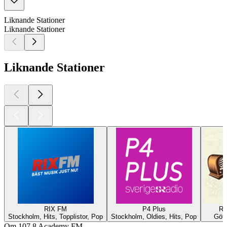
Liknande Stationer
Liknande Stationer
Liknande Stationer
RIX FM
P4 Plus
Ra
Stockholm, Hits, Topplistor, Pop
Stockholm, Oldies, Hits, Pop
Göte
Om 107.8 Academy FM