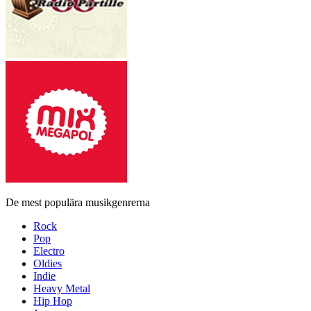
De mest populära musikgenrerna
Rock
Pop
Electro
Oldies
Indie
Heavy Metal
Hip Hop