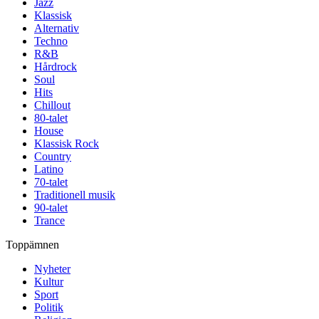
Jazz
Klassisk
Alternativ
Techno
R&B
Hårdrock
Soul
Hits
Chillout
80-talet
House
Klassisk Rock
Country
Latino
70-talet
Traditionell musik
90-talet
Trance
Toppämnen
Nyheter
Kultur
Sport
Politik