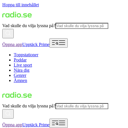
Hoppa till innehållet
Vad skulle du vilja lyssna på?
Öppna app
Upptäck Prime
Toppstationer
Poddar
Live sport
Nära dig
Genrer
Ämnen
Vad skulle du vilja lyssna på?
Öppna app
Upptäck Prime