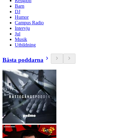
Religion
Barn
DJ
Humor
Campus Radio
Intervju
Jul
Musik
Utbildning
Bästa poddarna