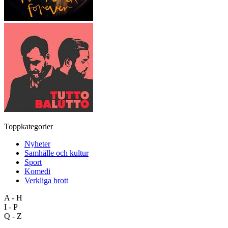
Toppkategorier
Nyheter
Samhälle och kultur
Sport
Komedi
Verkliga brott
A - H
I - P
Q - Z