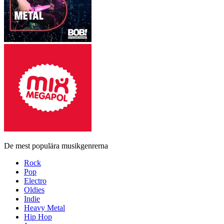
De mest populära musikgenrerna
Rock
Pop
Electro
Oldies
Indie
Heavy Metal
Hip Hop