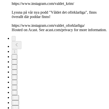
https://www.instagram.com/valdet_krim/
Lyssna på vår nya podd "Våldet det oförklarliga", finns
överallt där poddar finns!
https://www.instagram.com/valdet_oforklarliga/
Hosted on Acast. See acast.com/privacy for more information.
1
2
3
4
5
6
7
8
9
10
11
12