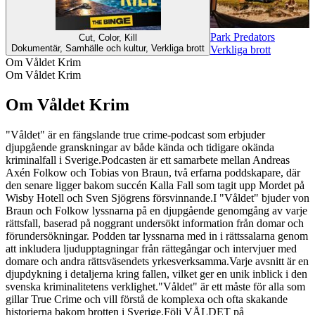
Park Predators
Cut, Color, Kill
Dokumentär, Samhälle och kultur, Verkliga brott
Verkliga brott
Om Våldet Krim
Om Våldet Krim
Om Våldet Krim
"Våldet" är en fängslande true crime-podcast som erbjuder
djupgående granskningar av både kända och tidigare okända
kriminalfall i Sverige.Podcasten är ett samarbete mellan Andreas
Axén Folkow och Tobias von Braun, två erfarna poddskapare, där
den senare ligger bakom succén Kalla Fall som tagit upp Mordet på
Wisby Hotell och Sven Sjögrens försvinnande.I "Våldet" bjuder von
Braun och Folkow lyssnarna på en djupgående genomgång av varje
rättsfall, baserad på noggrant undersökt information från domar och
förundersökningar. Podden tar lyssnarna med in i rättssalarna genom
att inkludera ljudupptagningar från rättegångar och intervjuer med
domare och andra rättsväsendets yrkesverksamma.Varje avsnitt är en
djupdykning i detaljerna kring fallen, vilket ger en unik inblick i den
svenska kriminalitetens verklighet."Våldet" är ett måste för alla som
gillar True Crime och vill förstå de komplexa och ofta skakande
historierna bakom brotten i Sverige.Följ VÅLDET på