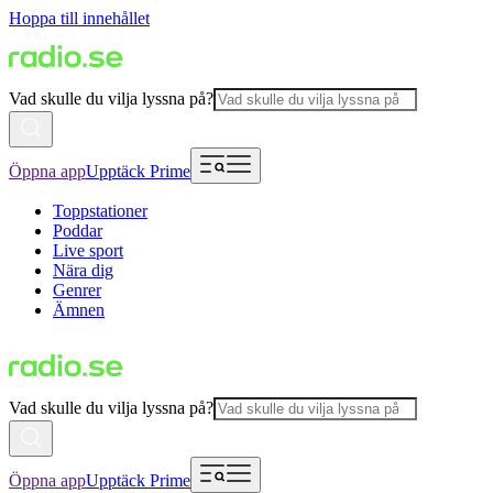
Hoppa till innehållet
Vad skulle du vilja lyssna på?
Öppna app
Upptäck Prime
Toppstationer
Poddar
Live sport
Nära dig
Genrer
Ämnen
Vad skulle du vilja lyssna på?
Öppna app
Upptäck Prime