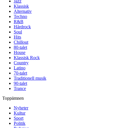
Jazz
Klassisk
Alternativ
Techno
R&B
Hårdrock
Soul
Hits
Chillout
80-talet
House
Klassisk Rock
Country
Latino
70-talet
Traditionell musik
90-talet
Trance
Toppämnen
Nyheter
Kultur
Sport
Politik