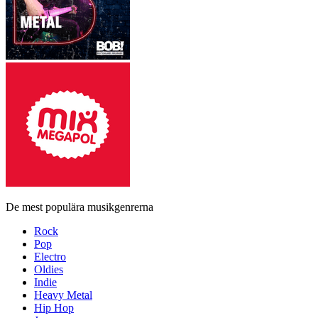
De mest populära musikgenrerna
Rock
Pop
Electro
Oldies
Indie
Heavy Metal
Hip Hop