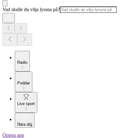
Vad skulle du vilja lyssna på?
Radio
Poddar
Live sport
Nära dig
Öppna app