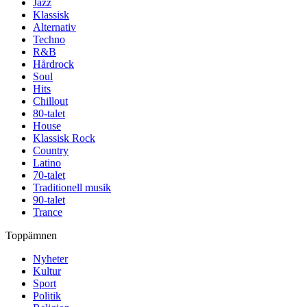
Jazz
Klassisk
Alternativ
Techno
R&B
Hårdrock
Soul
Hits
Chillout
80-talet
House
Klassisk Rock
Country
Latino
70-talet
Traditionell musik
90-talet
Trance
Toppämnen
Nyheter
Kultur
Sport
Politik