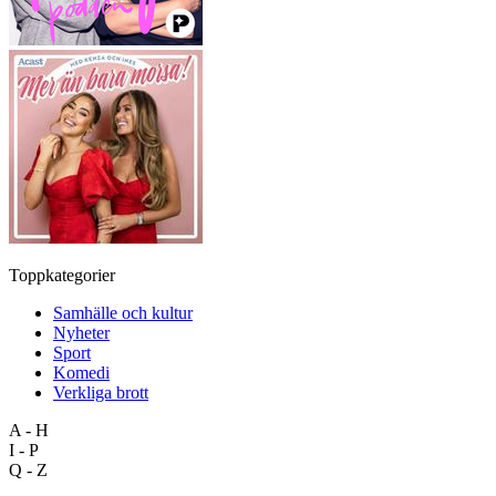
Toppkategorier
Samhälle och kultur
Nyheter
Sport
Komedi
Verkliga brott
A - H
I - P
Q - Z