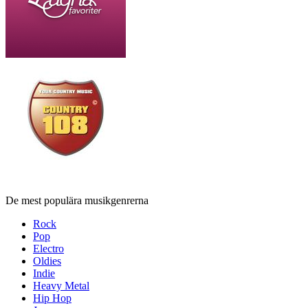
De mest populära musikgenrerna
Rock
Pop
Electro
Oldies
Indie
Heavy Metal
Hip Hop