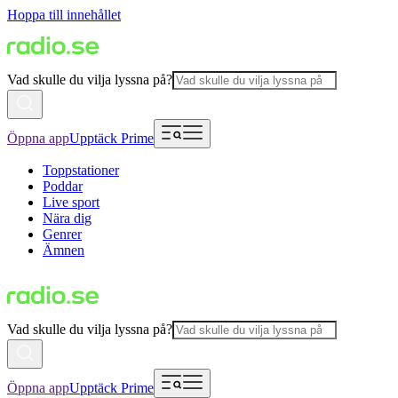
Hoppa till innehållet
Vad skulle du vilja lyssna på?
Öppna app
Upptäck Prime
Toppstationer
Poddar
Live sport
Nära dig
Genrer
Ämnen
Vad skulle du vilja lyssna på?
Öppna app
Upptäck Prime