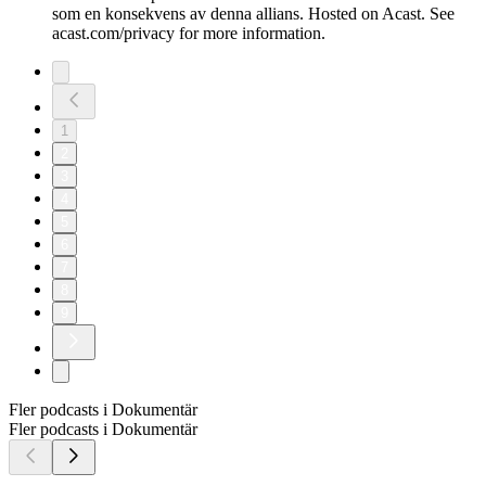
som en konsekvens av denna allians. Hosted on Acast. See
acast.com/privacy for more information.
1
2
3
4
5
6
7
8
9
Fler podcasts i Dokumentär
Fler podcasts i Dokumentär