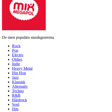
De mest populära musikgenrerna
Rock
Pop
Electro
Oldies
Indie
Heavy Metal
Hip Hop
Jazz
Klassisk
Alternativ
Techno
R&B
Hårdrock
Soul
Hits