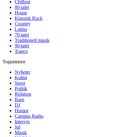
Chillout
80-talet
House
Klassisk Rock
Country
Latino
70-talet
Traditionell musik
90-talet
Trance
Toppämnen
Nyheter
Kultur
Sport
Politik
Religion
Barn
DJ
Humor
Campus Radio
Intervju
Jul
Musik