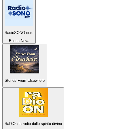
RadioSONO.com
Bossa Nova
Stories From Elsewhere
RaDiOn la radio dallo spirito divino