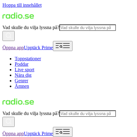
Hoppa till innehållet
Vad skulle du vilja lyssna på?
Öppna app
Upptäck Prime
Toppstationer
Poddar
Live sport
Nära dig
Genrer
Ämnen
Vad skulle du vilja lyssna på?
Öppna app
Upptäck Prime