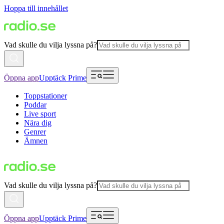
Hoppa till innehållet
Vad skulle du vilja lyssna på?
Öppna app
Upptäck Prime
Toppstationer
Poddar
Live sport
Nära dig
Genrer
Ämnen
Vad skulle du vilja lyssna på?
Öppna app
Upptäck Prime