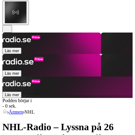
Läs mer
Läs mer
Läs mer
Podden börjar i
- 0 sek.
Ämnen
NHL
NHL-Radio – Lyssna på 26