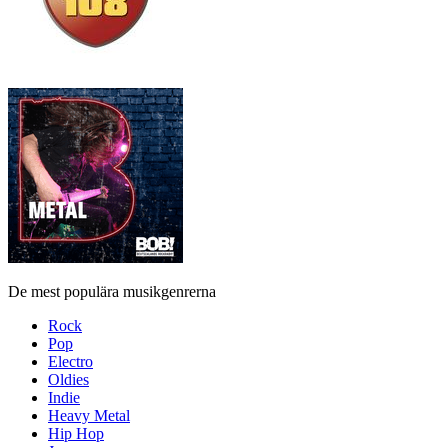
De mest populära musikgenrerna
Rock
Pop
Electro
Oldies
Indie
Heavy Metal
Hip Hop