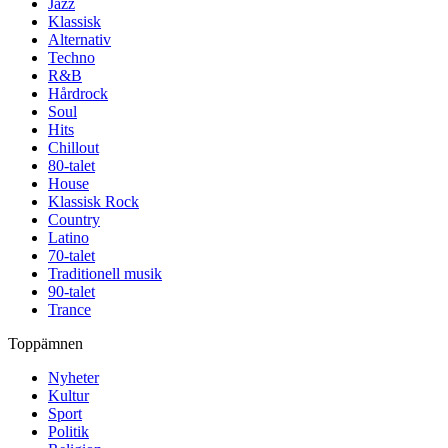
Jazz
Klassisk
Alternativ
Techno
R&B
Hårdrock
Soul
Hits
Chillout
80-talet
House
Klassisk Rock
Country
Latino
70-talet
Traditionell musik
90-talet
Trance
Toppämnen
Nyheter
Kultur
Sport
Politik