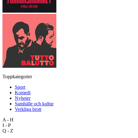
Toppkategorier
Sport
Komedi
Nyheter
Samhälle och kultur
Verkliga brott
A - H
I - P
Q - Z