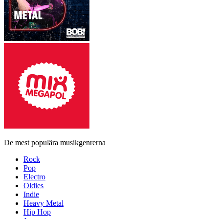
De mest populära musikgenrerna
Rock
Pop
Electro
Oldies
Indie
Heavy Metal
Hip Hop