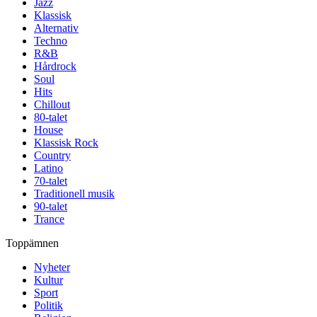
Jazz
Klassisk
Alternativ
Techno
R&B
Hårdrock
Soul
Hits
Chillout
80-talet
House
Klassisk Rock
Country
Latino
70-talet
Traditionell musik
90-talet
Trance
Toppämnen
Nyheter
Kultur
Sport
Politik