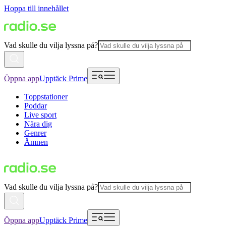
Hoppa till innehållet
Vad skulle du vilja lyssna på?
Öppna app
Upptäck Prime
Toppstationer
Poddar
Live sport
Nära dig
Genrer
Ämnen
Vad skulle du vilja lyssna på?
Öppna app
Upptäck Prime