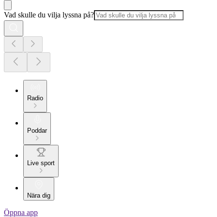
Vad skulle du vilja lyssna på?
Radio
Poddar
Live sport
Nära dig
Öppna app