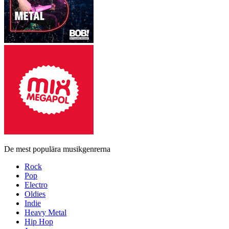
De mest populära musikgenrerna
Rock
Pop
Electro
Oldies
Indie
Heavy Metal
Hip Hop