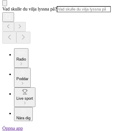
Vad skulle du vilja lyssna på?
Radio
Poddar
Live sport
Nära dig
Öppna app