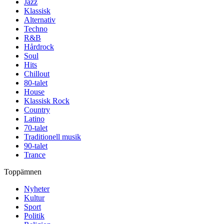
Jazz
Klassisk
Alternativ
Techno
R&B
Hårdrock
Soul
Hits
Chillout
80-talet
House
Klassisk Rock
Country
Latino
70-talet
Traditionell musik
90-talet
Trance
Toppämnen
Nyheter
Kultur
Sport
Politik