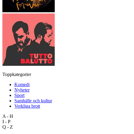
Toppkategorier
Komedi
Nyheter
Sport
Samhälle och kultur
Verkliga brott
A - H
I - P
Q - Z