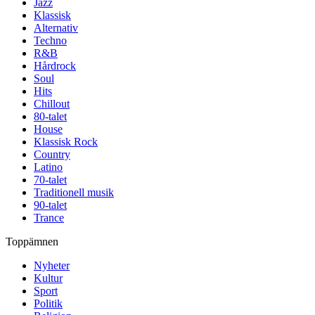
Jazz
Klassisk
Alternativ
Techno
R&B
Hårdrock
Soul
Hits
Chillout
80-talet
House
Klassisk Rock
Country
Latino
70-talet
Traditionell musik
90-talet
Trance
Toppämnen
Nyheter
Kultur
Sport
Politik