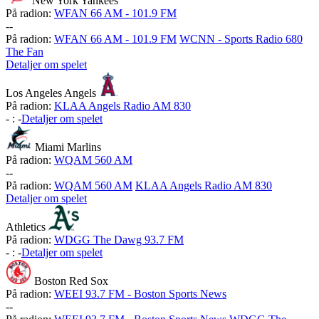
New York Yankees
På radion:
WFAN 66 AM - 101.9 FM
-
-
På radion:
WFAN 66 AM - 101.9 FM
WCNN - Sports Radio 680
The Fan
Detaljer om spelet
Los Angeles Angels
På radion:
KLAA Angels Radio AM 830
-
:
-
Detaljer om spelet
Miami Marlins
På radion:
WQAM 560 AM
-
-
På radion:
WQAM 560 AM
KLAA Angels Radio AM 830
Detaljer om spelet
Athletics
På radion:
WDGG The Dawg 93.7 FM
-
:
-
Detaljer om spelet
Boston Red Sox
På radion:
WEEI 93.7 FM - Boston Sports News
-
-