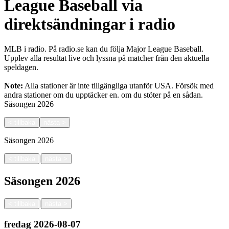
League Baseball via
direktsändningar i radio
MLB i radio. På radio.se kan du följa Major League Baseball.
Upplev alla resultat live och lyssna på matcher från den aktuella
speldagen.
Note:
Alla stationer är inte tillgängliga utanför USA. Försök med
andra stationer om du upptäcker en.
om du stöter på en sådan.
Säsongen
2026
<
tillbaka
nästa
>
Säsongen
2026
|
<
tillbaka
nästa
>
Säsongen
2026
|
<
tillbaka
nästa
>
fredag
2026-08-07