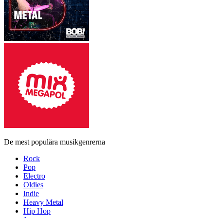
De mest populära musikgenrerna
Rock
Pop
Electro
Oldies
Indie
Heavy Metal
Hip Hop