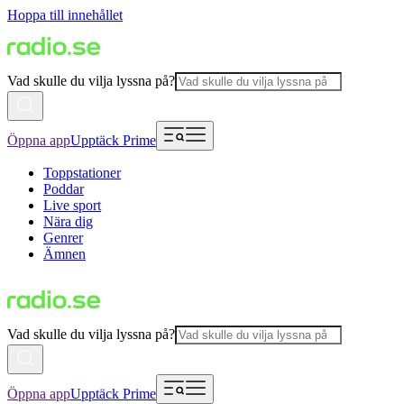
Hoppa till innehållet
Vad skulle du vilja lyssna på?
Öppna app
Upptäck Prime
Toppstationer
Poddar
Live sport
Nära dig
Genrer
Ämnen
Vad skulle du vilja lyssna på?
Öppna app
Upptäck Prime