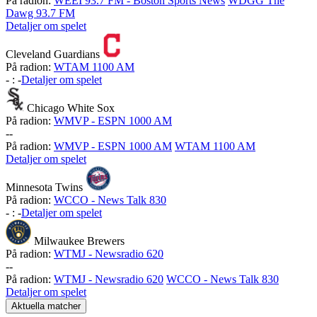
På radion:
WEEI 93.7 FM - Boston Sports News
WDGG The
Dawg 93.7 FM
Detaljer om spelet
Cleveland Guardians
På radion:
WTAM 1100 AM
-
:
-
Detaljer om spelet
Chicago White Sox
På radion:
WMVP - ESPN 1000 AM
-
-
På radion:
WMVP - ESPN 1000 AM
WTAM 1100 AM
Detaljer om spelet
Minnesota Twins
På radion:
WCCO - News Talk 830
-
:
-
Detaljer om spelet
Milwaukee Brewers
På radion:
WTMJ - Newsradio 620
-
-
På radion:
WTMJ - Newsradio 620
WCCO - News Talk 830
Detaljer om spelet
Aktuella matcher