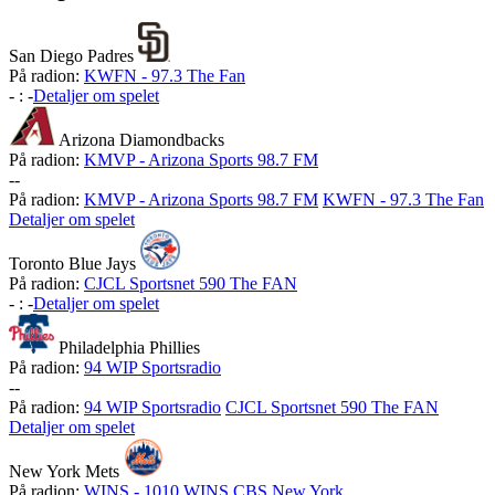
San Diego Padres
På radion:
KWFN - 97.3 The Fan
-
:
-
Detaljer om spelet
Arizona Diamondbacks
På radion:
KMVP - Arizona Sports 98.7 FM
-
-
På radion:
KMVP - Arizona Sports 98.7 FM
KWFN - 97.3 The Fan
Detaljer om spelet
Toronto Blue Jays
På radion:
CJCL Sportsnet 590 The FAN
-
:
-
Detaljer om spelet
Philadelphia Phillies
På radion:
94 WIP Sportsradio
-
-
På radion:
94 WIP Sportsradio
CJCL Sportsnet 590 The FAN
Detaljer om spelet
New York Mets
På radion:
WINS - 1010 WINS CBS New York