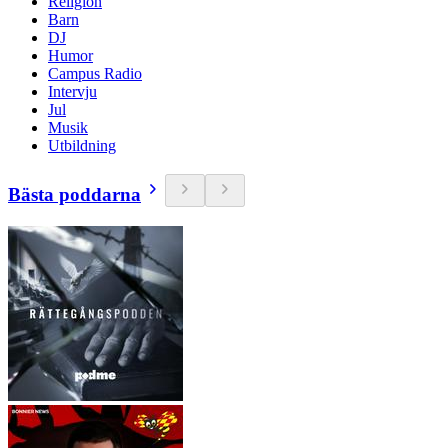
Religion
Barn
DJ
Humor
Campus Radio
Intervju
Jul
Musik
Utbildning
Bästa poddarna