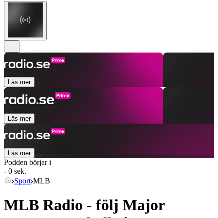
Läs mer
Läs mer
Läs mer
Podden börjar i
- 0 sek.
Sport
MLB
MLB Radio - följ Major