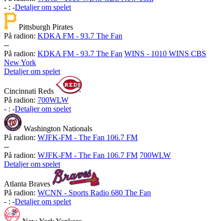
-
:
-
Detaljer om spelet
Pittsburgh Pirates
På radion:
KDKA FM - 93.7 The Fan
-
-
På radion:
KDKA FM - 93.7 The Fan
WINS - 1010 WINS CBS
New York
Detaljer om spelet
Cincinnati Reds
På radion:
700WLW
-
:
-
Detaljer om spelet
Washington Nationals
På radion:
WJFK-FM - The Fan 106.7 FM
-
-
På radion:
WJFK-FM - The Fan 106.7 FM
700WLW
Detaljer om spelet
Atlanta Braves
På radion:
WCNN - Sports Radio 680 The Fan
-
:
-
Detaljer om spelet