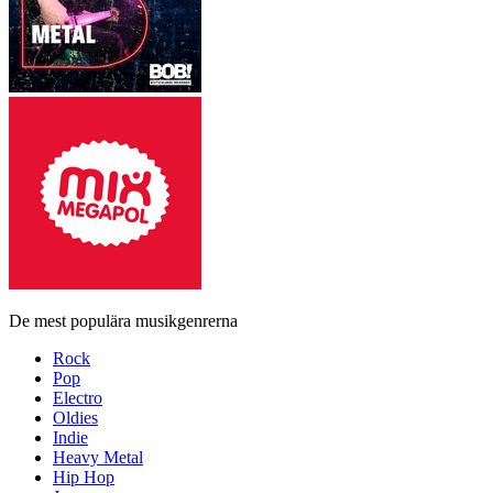
De mest populära musikgenrerna
Rock
Pop
Electro
Oldies
Indie
Heavy Metal
Hip Hop