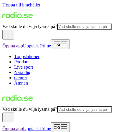
Hoppa till innehållet
Vad skulle du vilja lyssna på?
Öppna app
Upptäck Prime
Toppstationer
Poddar
Live sport
Nära dig
Genrer
Ämnen
Vad skulle du vilja lyssna på?
Öppna app
Upptäck Prime