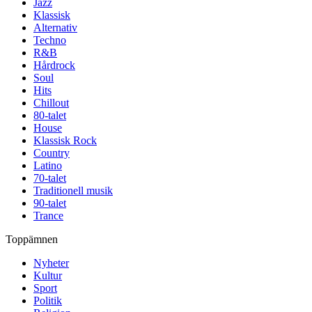
Jazz
Klassisk
Alternativ
Techno
R&B
Hårdrock
Soul
Hits
Chillout
80-talet
House
Klassisk Rock
Country
Latino
70-talet
Traditionell musik
90-talet
Trance
Toppämnen
Nyheter
Kultur
Sport
Politik