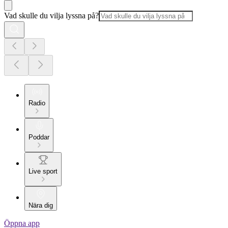
Vad skulle du vilja lyssna på?
Radio
Poddar
Live sport
Nära dig
Öppna app