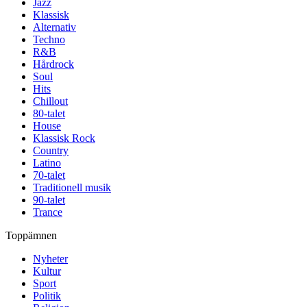
Jazz
Klassisk
Alternativ
Techno
R&B
Hårdrock
Soul
Hits
Chillout
80-talet
House
Klassisk Rock
Country
Latino
70-talet
Traditionell musik
90-talet
Trance
Toppämnen
Nyheter
Kultur
Sport
Politik