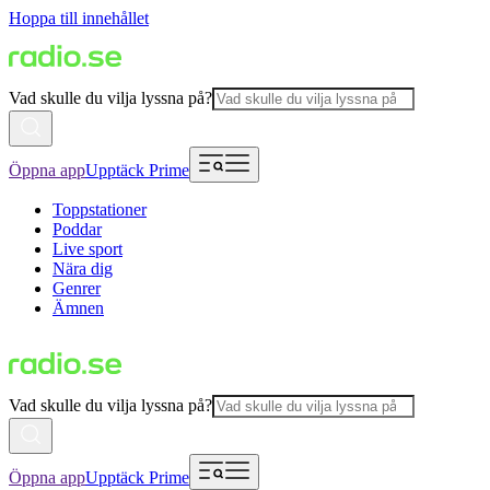
Hoppa till innehållet
Vad skulle du vilja lyssna på?
Öppna app
Upptäck Prime
Toppstationer
Poddar
Live sport
Nära dig
Genrer
Ämnen
Vad skulle du vilja lyssna på?
Öppna app
Upptäck Prime