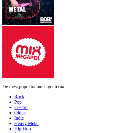
De mest populära musikgenrerna
Rock
Pop
Electro
Oldies
Indie
Heavy Metal
Hip Hop