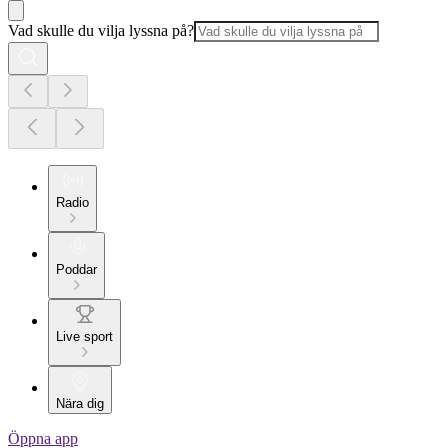
Vad skulle du vilja lyssna på?
Radio
Poddar
Live sport
Nära dig
Öppna app