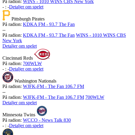
På radion:
WINS - 1010 WINS CBS New York
-
:
-
Detaljer om spelet
Pittsburgh Pirates
På radion:
KDKA FM - 93.7 The Fan
-
-
På radion:
KDKA FM - 93.7 The Fan
WINS - 1010 WINS CBS
New York
Detaljer om spelet
Cincinnati Reds
På radion:
700WLW
-
:
-
Detaljer om spelet
Washington Nationals
På radion:
WJFK-FM - The Fan 106.7 FM
-
-
På radion:
WJFK-FM - The Fan 106.7 FM
700WLW
Detaljer om spelet
Minnesota Twins
På radion:
WCCO - News Talk 830
-
:
-
Detaljer om spelet