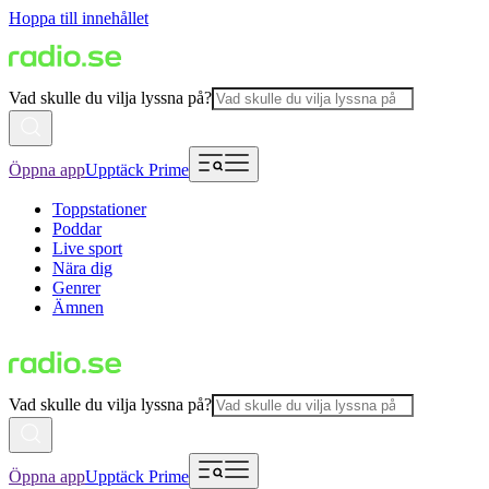
Hoppa till innehållet
Vad skulle du vilja lyssna på?
Öppna app
Upptäck Prime
Toppstationer
Poddar
Live sport
Nära dig
Genrer
Ämnen
Vad skulle du vilja lyssna på?
Öppna app
Upptäck Prime