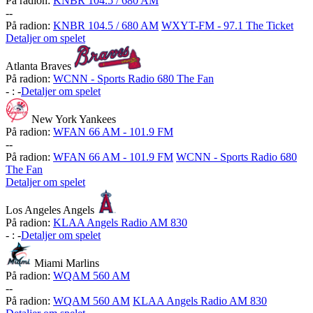
På radion:
KNBR 104.5 / 680 AM
-
-
På radion:
KNBR 104.5 / 680 AM
WXYT-FM - 97.1 The Ticket
Detaljer om spelet
Atlanta Braves
På radion:
WCNN - Sports Radio 680 The Fan
-
:
-
Detaljer om spelet
New York Yankees
På radion:
WFAN 66 AM - 101.9 FM
-
-
På radion:
WFAN 66 AM - 101.9 FM
WCNN - Sports Radio 680
The Fan
Detaljer om spelet
Los Angeles Angels
På radion:
KLAA Angels Radio AM 830
-
:
-
Detaljer om spelet
Miami Marlins
På radion:
WQAM 560 AM
-
-
På radion:
WQAM 560 AM
KLAA Angels Radio AM 830