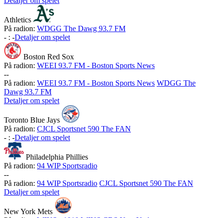
Detaljer om spelet
Athletics
På radion:
WDGG The Dawg 93.7 FM
-
:
-
Detaljer om spelet
Boston Red Sox
På radion:
WEEI 93.7 FM - Boston Sports News
-
-
På radion:
WEEI 93.7 FM - Boston Sports News
WDGG The
Dawg 93.7 FM
Detaljer om spelet
Toronto Blue Jays
På radion:
CJCL Sportsnet 590 The FAN
-
:
-
Detaljer om spelet
Philadelphia Phillies
På radion:
94 WIP Sportsradio
-
-
På radion:
94 WIP Sportsradio
CJCL Sportsnet 590 The FAN
Detaljer om spelet
New York Mets