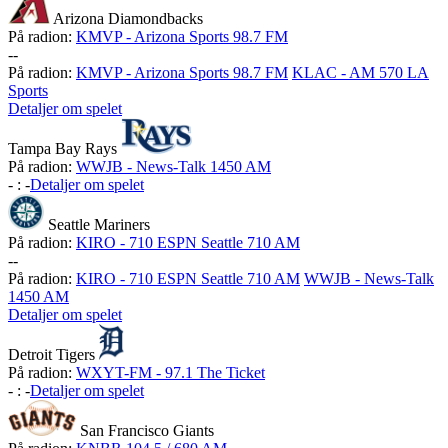
Arizona Diamondbacks
På radion:
KMVP - Arizona Sports 98.7 FM
-
-
På radion:
KMVP - Arizona Sports 98.7 FM
KLAC - AM 570 LA
Sports
Detaljer om spelet
Tampa Bay Rays
På radion:
WWJB - News-Talk 1450 AM
-
:
-
Detaljer om spelet
Seattle Mariners
På radion:
KIRO - 710 ESPN Seattle 710 AM
-
-
På radion:
KIRO - 710 ESPN Seattle 710 AM
WWJB - News-Talk
1450 AM
Detaljer om spelet
Detroit Tigers
På radion:
WXYT-FM - 97.1 The Ticket
-
:
-
Detaljer om spelet
San Francisco Giants