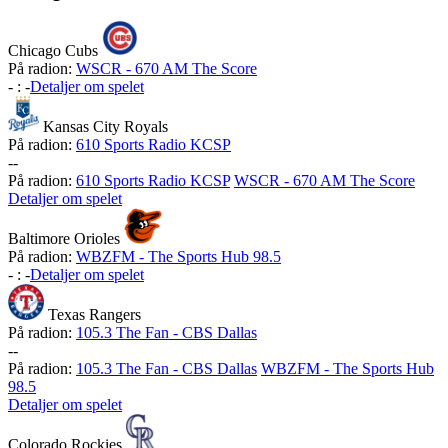
Chicago Cubs
På radion:
WSCR - 670 AM The Score
-
:
-
Detaljer om spelet
Kansas City Royals
På radion:
610 Sports Radio KCSP
-
-
På radion:
610 Sports Radio KCSP
WSCR - 670 AM The Score
Detaljer om spelet
Baltimore Orioles
På radion:
WBZFM - The Sports Hub 98.5
-
:
-
Detaljer om spelet
Texas Rangers
På radion:
105.3 The Fan - CBS Dallas
-
-
På radion:
105.3 The Fan - CBS Dallas
WBZFM - The Sports Hub
98.5
Detaljer om spelet
Colorado Rockies