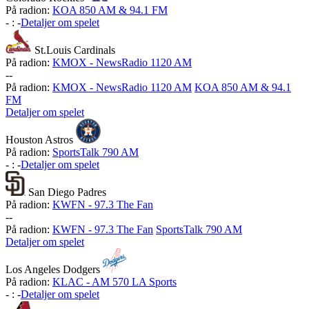
På radion:
KOA 850 AM & 94.1 FM
-
:
-
Detaljer om spelet
St.Louis Cardinals
På radion:
KMOX - NewsRadio 1120 AM
-
-
På radion:
KMOX - NewsRadio 1120 AM
KOA 850 AM & 94.1
FM
Detaljer om spelet
Houston Astros
På radion:
SportsTalk 790 AM
-
:
-
Detaljer om spelet
San Diego Padres
På radion:
KWFN - 97.3 The Fan
-
-
På radion:
KWFN - 97.3 The Fan
SportsTalk 790 AM
Detaljer om spelet
Los Angeles Dodgers
På radion:
KLAC - AM 570 LA Sports
-
:
-
Detaljer om spelet