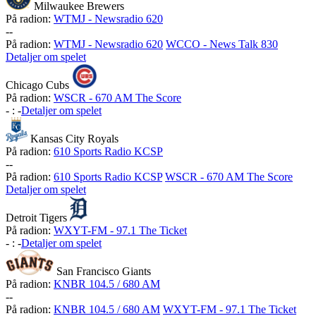
Milwaukee Brewers
På radion:
WTMJ - Newsradio 620
-
-
På radion:
WTMJ - Newsradio 620
WCCO - News Talk 830
Detaljer om spelet
Chicago Cubs
På radion:
WSCR - 670 AM The Score
-
:
-
Detaljer om spelet
Kansas City Royals
På radion:
610 Sports Radio KCSP
-
-
På radion:
610 Sports Radio KCSP
WSCR - 670 AM The Score
Detaljer om spelet
Detroit Tigers
På radion:
WXYT-FM - 97.1 The Ticket
-
:
-
Detaljer om spelet
San Francisco Giants
På radion:
KNBR 104.5 / 680 AM
-
-
På radion:
KNBR 104.5 / 680 AM
WXYT-FM - 97.1 The Ticket