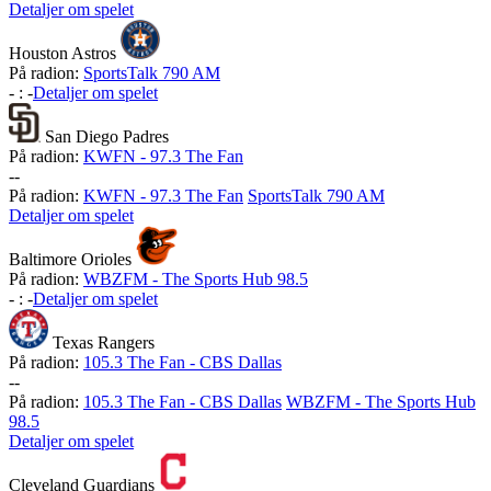
Detaljer om spelet
Houston Astros
På radion:
SportsTalk 790 AM
-
:
-
Detaljer om spelet
San Diego Padres
På radion:
KWFN - 97.3 The Fan
-
-
På radion:
KWFN - 97.3 The Fan
SportsTalk 790 AM
Detaljer om spelet
Baltimore Orioles
På radion:
WBZFM - The Sports Hub 98.5
-
:
-
Detaljer om spelet
Texas Rangers
På radion:
105.3 The Fan - CBS Dallas
-
-
På radion:
105.3 The Fan - CBS Dallas
WBZFM - The Sports Hub
98.5
Detaljer om spelet
Cleveland Guardians