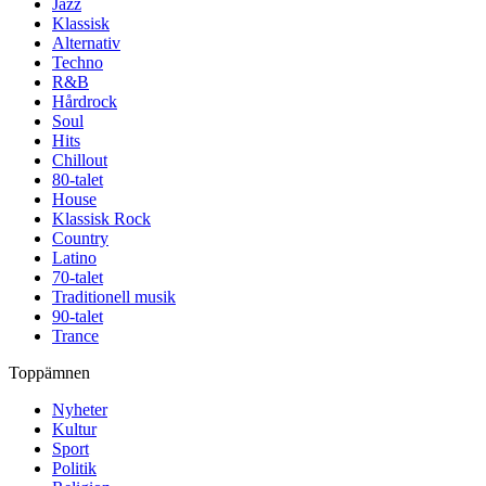
Jazz
Klassisk
Alternativ
Techno
R&B
Hårdrock
Soul
Hits
Chillout
80-talet
House
Klassisk Rock
Country
Latino
70-talet
Traditionell musik
90-talet
Trance
Toppämnen
Nyheter
Kultur
Sport
Politik