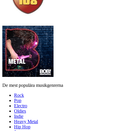
De mest populära musikgenrerna
Rock
Pop
Electro
Oldies
Indie
Heavy Metal
Hip Hop