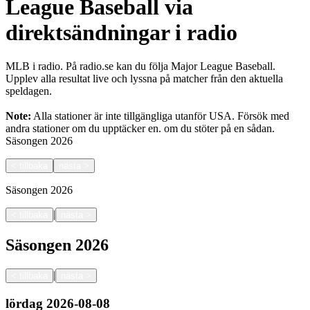
League Baseball via
direktsändningar i radio
MLB i radio. På radio.se kan du följa Major League Baseball.
Upplev alla resultat live och lyssna på matcher från den aktuella
speldagen.
Note:
Alla stationer är inte tillgängliga utanför USA. Försök med
andra stationer om du upptäcker en.
om du stöter på en sådan.
Säsongen
2026
<
tillbaka
nästa
>
Säsongen
2026
|
<
tillbaka
nästa
>
Säsongen
2026
|
<
tillbaka
nästa
>
lördag
2026-08-08