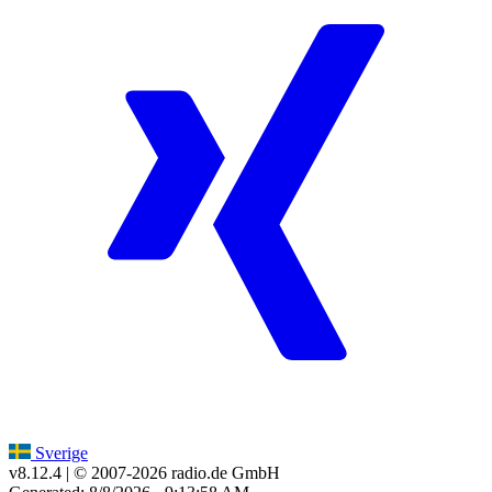
Sverige
v8.12.4
| © 2007-
2026
radio.de GmbH