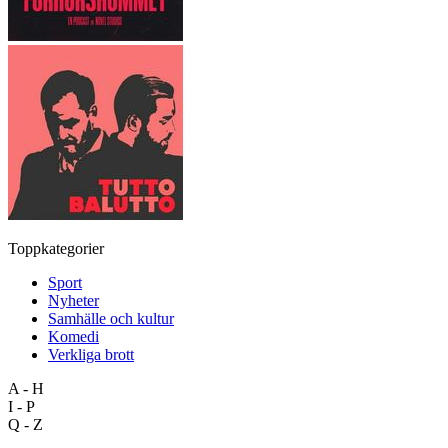
Toppkategorier
Sport
Nyheter
Samhälle och kultur
Komedi
Verkliga brott
A - H
I - P
Q - Z