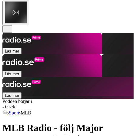
Läs mer
Läs mer
Läs mer
Podden börjar i
- 0 sek.
Sport
MLB
MLB Radio - följ Major