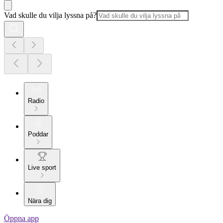
Vad skulle du vilja lyssna på?
Radio
Poddar
Live sport
Nära dig
Öppna app