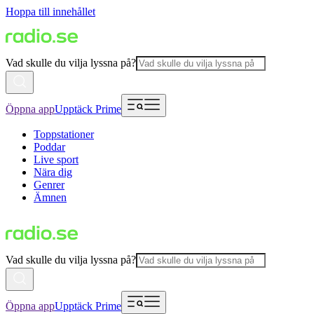
Hoppa till innehållet
Vad skulle du vilja lyssna på?
Öppna app
Upptäck Prime
Toppstationer
Poddar
Live sport
Nära dig
Genrer
Ämnen
Vad skulle du vilja lyssna på?
Öppna app
Upptäck Prime