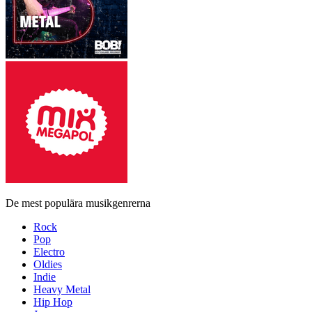
De mest populära musikgenrerna
Rock
Pop
Electro
Oldies
Indie
Heavy Metal
Hip Hop