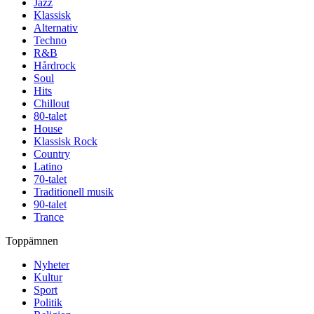
Jazz
Klassisk
Alternativ
Techno
R&B
Hårdrock
Soul
Hits
Chillout
80-talet
House
Klassisk Rock
Country
Latino
70-talet
Traditionell musik
90-talet
Trance
Toppämnen
Nyheter
Kultur
Sport
Politik