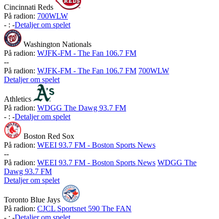
Cincinnati Reds
På radion:
700WLW
-
:
-
Detaljer om spelet
Washington Nationals
På radion:
WJFK-FM - The Fan 106.7 FM
-
-
På radion:
WJFK-FM - The Fan 106.7 FM
700WLW
Detaljer om spelet
Athletics
På radion:
WDGG The Dawg 93.7 FM
-
:
-
Detaljer om spelet
Boston Red Sox
På radion:
WEEI 93.7 FM - Boston Sports News
-
-
På radion:
WEEI 93.7 FM - Boston Sports News
WDGG The
Dawg 93.7 FM
Detaljer om spelet
Toronto Blue Jays
På radion:
CJCL Sportsnet 590 The FAN
-
:
-
Detaljer om spelet