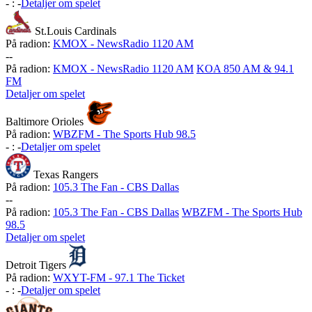
-
:
-
Detaljer om spelet
St.Louis Cardinals
På radion:
KMOX - NewsRadio 1120 AM
-
-
På radion:
KMOX - NewsRadio 1120 AM
KOA 850 AM & 94.1
FM
Detaljer om spelet
Baltimore Orioles
På radion:
WBZFM - The Sports Hub 98.5
-
:
-
Detaljer om spelet
Texas Rangers
På radion:
105.3 The Fan - CBS Dallas
-
-
På radion:
105.3 The Fan - CBS Dallas
WBZFM - The Sports Hub
98.5
Detaljer om spelet
Detroit Tigers
På radion:
WXYT-FM - 97.1 The Ticket
-
:
-
Detaljer om spelet