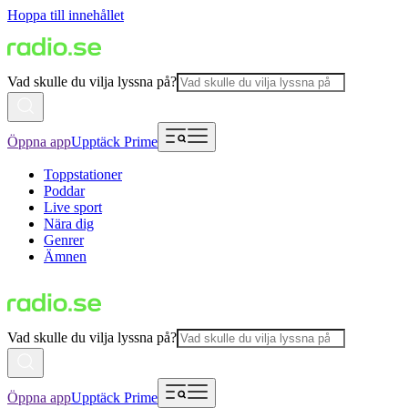
Hoppa till innehållet
Vad skulle du vilja lyssna på?
Öppna app
Upptäck Prime
Toppstationer
Poddar
Live sport
Nära dig
Genrer
Ämnen
Vad skulle du vilja lyssna på?
Öppna app
Upptäck Prime