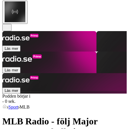
Läs mer
Läs mer
Läs mer
Podden börjar i
- 0 sek.
Sport
MLB
MLB Radio - följ Major