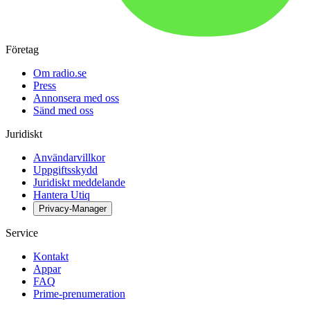
Företag
Om radio.se
Press
Annonsera med oss
Sänd med oss
Juridiskt
Användarvillkor
Uppgiftsskydd
Juridiskt meddelande
Hantera Utiq
Privacy-Manager
Service
Kontakt
Appar
FAQ
Prime-prenumeration