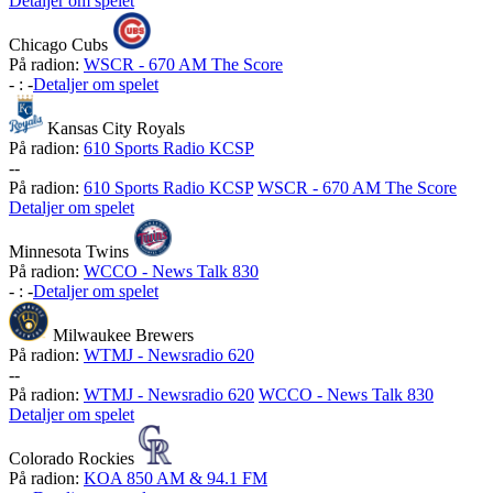
Detaljer om spelet
Chicago Cubs
På radion:
WSCR - 670 AM The Score
-
:
-
Detaljer om spelet
Kansas City Royals
På radion:
610 Sports Radio KCSP
-
-
På radion:
610 Sports Radio KCSP
WSCR - 670 AM The Score
Detaljer om spelet
Minnesota Twins
På radion:
WCCO - News Talk 830
-
:
-
Detaljer om spelet
Milwaukee Brewers
På radion:
WTMJ - Newsradio 620
-
-
På radion:
WTMJ - Newsradio 620
WCCO - News Talk 830
Detaljer om spelet
Colorado Rockies
På radion:
KOA 850 AM & 94.1 FM