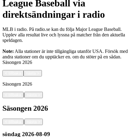
League Baseball via
direktsändningar i radio
MLB i radio. På radio.se kan du följa Major League Baseball.
Upplev alla resultat live och lyssna på matcher från den aktuella
speldagen.
Note:
Alla stationer är inte tillgängliga utanför USA. Försök med
andra stationer om du upptäcker en.
om du stöter på en sådan.
Säsongen
2026
<
tillbaka
nästa
>
Säsongen
2026
|
<
tillbaka
nästa
>
Säsongen
2026
|
<
tillbaka
nästa
>
söndag
2026-08-09