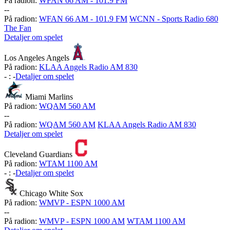
På radion:
WFAN 66 AM - 101.9 FM
-
-
På radion:
WFAN 66 AM - 101.9 FM
WCNN - Sports Radio 680
The Fan
Detaljer om spelet
Los Angeles Angels
På radion:
KLAA Angels Radio AM 830
-
:
-
Detaljer om spelet
Miami Marlins
På radion:
WQAM 560 AM
-
-
På radion:
WQAM 560 AM
KLAA Angels Radio AM 830
Detaljer om spelet
Cleveland Guardians
På radion:
WTAM 1100 AM
-
:
-
Detaljer om spelet
Chicago White Sox
På radion:
WMVP - ESPN 1000 AM
-
-
På radion:
WMVP - ESPN 1000 AM
WTAM 1100 AM