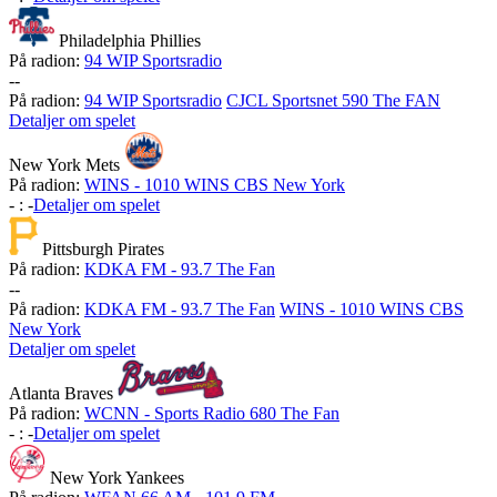
Philadelphia Phillies
På radion:
94 WIP Sportsradio
-
-
På radion:
94 WIP Sportsradio
CJCL Sportsnet 590 The FAN
Detaljer om spelet
New York Mets
På radion:
WINS - 1010 WINS CBS New York
-
:
-
Detaljer om spelet
Pittsburgh Pirates
På radion:
KDKA FM - 93.7 The Fan
-
-
På radion:
KDKA FM - 93.7 The Fan
WINS - 1010 WINS CBS
New York
Detaljer om spelet
Atlanta Braves
På radion:
WCNN - Sports Radio 680 The Fan
-
:
-
Detaljer om spelet
New York Yankees