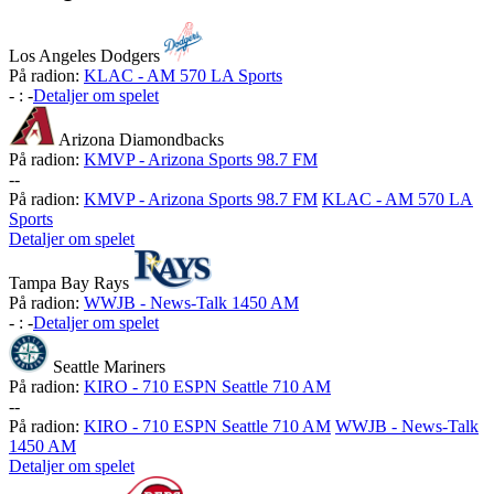
Los Angeles Dodgers
På radion:
KLAC - AM 570 LA Sports
-
:
-
Detaljer om spelet
Arizona Diamondbacks
På radion:
KMVP - Arizona Sports 98.7 FM
-
-
På radion:
KMVP - Arizona Sports 98.7 FM
KLAC - AM 570 LA
Sports
Detaljer om spelet
Tampa Bay Rays
På radion:
WWJB - News-Talk 1450 AM
-
:
-
Detaljer om spelet
Seattle Mariners
På radion:
KIRO - 710 ESPN Seattle 710 AM
-
-
På radion:
KIRO - 710 ESPN Seattle 710 AM
WWJB - News-Talk
1450 AM
Detaljer om spelet