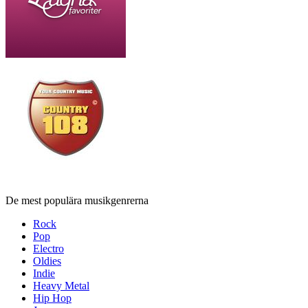
De mest populära musikgenrerna
Rock
Pop
Electro
Oldies
Indie
Heavy Metal
Hip Hop