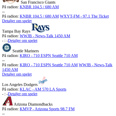
San Francisco Giants
På radion:
KNBR 104.5 / 680 AM
-
-
På radion:
KNBR 104.5 / 680 AM
WXYT-FM - 97.1 The Ticket
Detaljer om spelet
Tampa Bay Rays
På radion:
WWJB - News-Talk 1450 AM
-
:
-
Detaljer om spelet
Seattle Mariners
På radion:
KIRO - 710 ESPN Seattle 710 AM
-
-
På radion:
KIRO - 710 ESPN Seattle 710 AM
WWJB - News-Talk
1450 AM
Detaljer om spelet
Los Angeles Dodgers
På radion:
KLAC - AM 570 LA Sports
-
:
-
Detaljer om spelet
Arizona Diamondbacks
På radion:
KMVP - Arizona Sports 98.7 FM
-
-