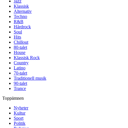
Jazz
Klassisk
Alternativ
Techno
R&B
Hårdrock
Soul
Hits
Chillout
80-talet
House
Klassisk Rock
Country
Latino
70-talet
Traditionell musik
90-talet
Trance
Toppämnen
Nyheter
Kultur
Sport
Politik