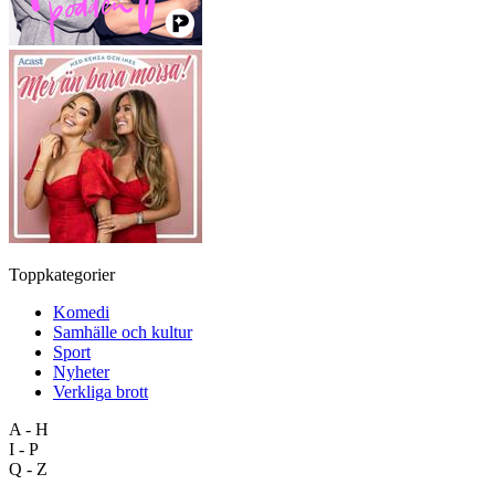
Toppkategorier
Komedi
Samhälle och kultur
Sport
Nyheter
Verkliga brott
A - H
I - P
Q - Z