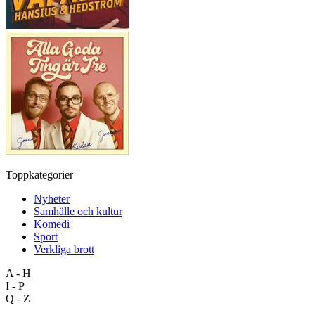
Toppkategorier
Nyheter
Samhälle och kultur
Komedi
Sport
Verkliga brott
A - H
I - P
Q - Z