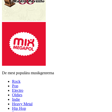
De mest populära musikgenrerna
Rock
Pop
Electro
Oldies
Indie
Heavy Metal
Hip Hop