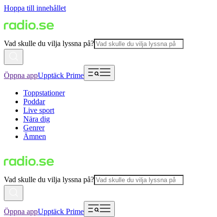
Hoppa till innehållet
Vad skulle du vilja lyssna på?
Öppna app
Upptäck Prime
Toppstationer
Poddar
Live sport
Nära dig
Genrer
Ämnen
Vad skulle du vilja lyssna på?
Öppna app
Upptäck Prime