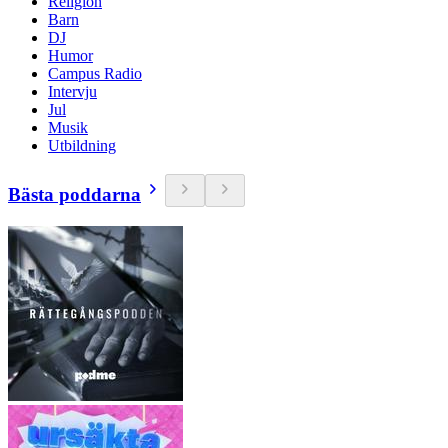
Religion
Barn
DJ
Humor
Campus Radio
Intervju
Jul
Musik
Utbildning
Bästa poddarna