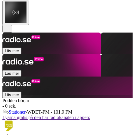
Läs mer
Läs mer
Läs mer
Podden börjar i
- 0 sek.
Stationer
WDET-FM - 101.9 FM
Lyssna gratis på den här radiokanalen i appen: