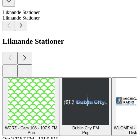
Liknande Stationer
Liknande Stationer
Liknande Stationer
WCRZ - Cars 108 - 107.9 FM
Dublin City FM
WUOMFM - Mi
Pop
Pop
Disku
Om WDET-FM - 101.9 FM