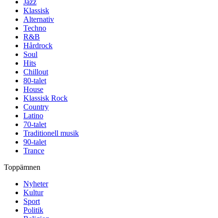
Jazz
Klassisk
Alternativ
Techno
R&B
Hårdrock
Soul
Hits
Chillout
80-talet
House
Klassisk Rock
Country
Latino
70-talet
Traditionell musik
90-talet
Trance
Toppämnen
Nyheter
Kultur
Sport
Politik