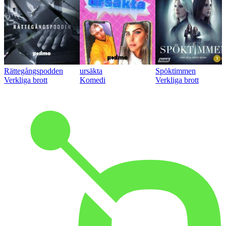
Rättegångspodden
ursäkta
Spöktimmen
Verkliga brott
Komedi
Verkliga brott