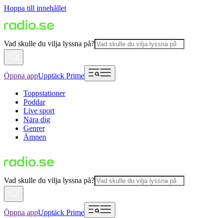
Hoppa till innehållet
Vad skulle du vilja lyssna på?
Öppna app
Upptäck Prime
Toppstationer
Poddar
Live sport
Nära dig
Genrer
Ämnen
Vad skulle du vilja lyssna på?
Öppna app
Upptäck Prime