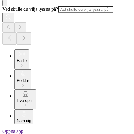
Vad skulle du vilja lyssna på?
Radio
Poddar
Live sport
Nära dig
Öppna app