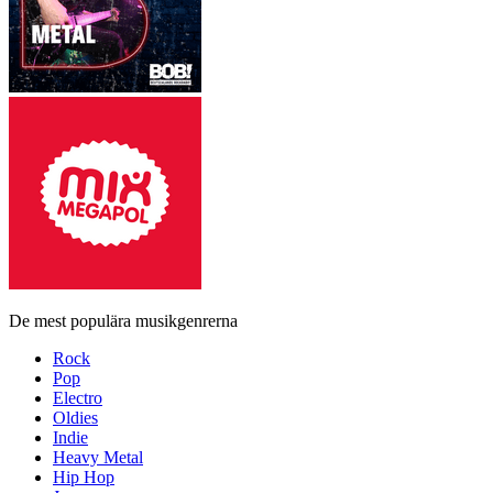
De mest populära musikgenrerna
Rock
Pop
Electro
Oldies
Indie
Heavy Metal
Hip Hop