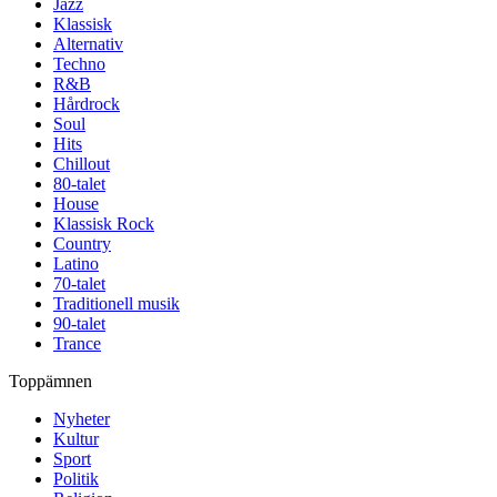
Jazz
Klassisk
Alternativ
Techno
R&B
Hårdrock
Soul
Hits
Chillout
80-talet
House
Klassisk Rock
Country
Latino
70-talet
Traditionell musik
90-talet
Trance
Toppämnen
Nyheter
Kultur
Sport
Politik