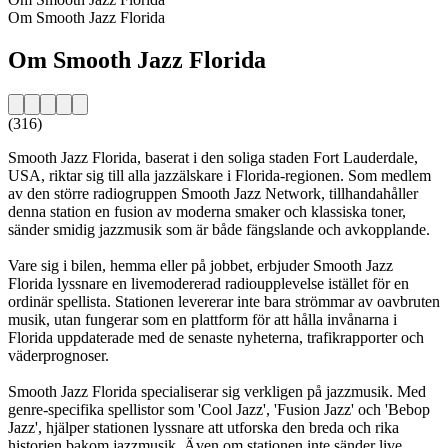
Om Smooth Jazz Florida
Om Smooth Jazz Florida
(316)
Smooth Jazz Florida, baserat i den soliga staden Fort Lauderdale,
USA, riktar sig till alla jazzälskare i Florida-regionen. Som medlem
av den större radiogruppen Smooth Jazz Network, tillhandahåller
denna station en fusion av moderna smaker och klassiska toner,
sänder smidig jazzmusik som är både fängslande och avkopplande.
Vare sig i bilen, hemma eller på jobbet, erbjuder Smooth Jazz
Florida lyssnare en livemodererad radioupplevelse istället för en
ordinär spellista. Stationen levererar inte bara strömmar av oavbruten
musik, utan fungerar som en plattform för att hålla invånarna i
Florida uppdaterade med de senaste nyheterna, trafikrapporter och
väderprognoser.
Smooth Jazz Florida specialiserar sig verkligen på jazzmusik. Med
genre-specifika spellistor som 'Cool Jazz', 'Fusion Jazz' och 'Bebop
Jazz', hjälper stationen lyssnare att utforska den breda och rika
historien bakom jazzmusik. Även om stationen inte sänder live