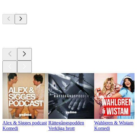
Bästa
poddarna
Bästa
poddarna
Bästa
poddarna
Alex & Sigges podcast
Rättegångspodden
Wahlgren & Wistam
Komedi
Verkliga brott
Komedi