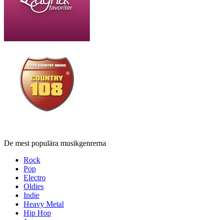
De mest populära musikgenrerna
Rock
Pop
Electro
Oldies
Indie
Heavy Metal
Hip Hop