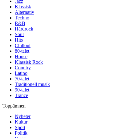
Jazz
Klassisk
Alternativ
Techno
R&B
Hårdrock
Soul
Hits
Chillout
80-talet
House
Klassisk Rock
Country
Latino
70-talet
Traditionell musik
90-talet
Trance
Toppämnen
Nyheter
Kultur
Sport
Politik