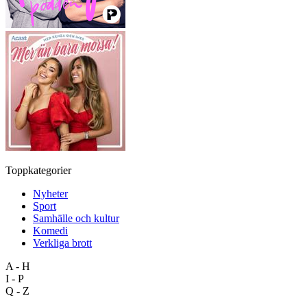
Toppkategorier
Nyheter
Sport
Samhälle och kultur
Komedi
Verkliga brott
A - H
I - P
Q - Z