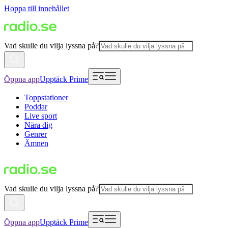
Hoppa till innehållet
Vad skulle du vilja lyssna på?
Öppna app
Upptäck Prime
Toppstationer
Poddar
Live sport
Nära dig
Genrer
Ämnen
Vad skulle du vilja lyssna på?
Öppna app
Upptäck Prime