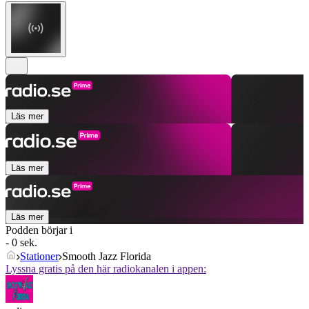
Läs mer
Läs mer
Läs mer
Podden börjar i
- 0 sek.
Stationer
Smooth Jazz Florida
Lyssna gratis på den här radiokanalen i appen: