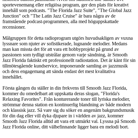
sportevenemang eller religiösa program, ger den plats för kreativt
innehåll som podcasts. "The Florida Jazz Suite", "The Global Jazz
Junction" och "The Latin Jazz Cruise" är bara några av de
framstående podcast-programmen, alla med höguppskattade
recensioner.
Målgruppen för detta radioprogram utgörs huvudsakligen av vuxna
lyssnare som njuter av sofistikerade, lugnande melodier. Medans
man kan missta det för att vara ett hobbyprojekt på grund av
passionen som tydligt utstrålar genom varje sändning, är Smooth
Jazz Florida faktiskt ett professionellt radiostation. Det är känt för sin
tillmötesgående kundservice, imponerande samling av jazzmusik
och dess engagemang att sända endast det mest kvalitativa
innehållet.
Första gången du ställer in din frekvens till Smooth Jazz Florida,
kommer du omedelbart att uppskatta deras slogan, "Florida's
Relaxing Favorites". Från konturerande toner till lyriska melodier,
strömmar denna station en kontinuerlig blandning av både modern
och klassisk jazz. Så vare sig du söker en angenäm bakgrundsmusik
för din dag eller vill dyka djupare in i världen av jazz, kommer
Smooth Jazz Florida alltid att vara ett utmärkt val. Lyssna på Smooth
Jazz Florida online, ditt välbefinnande ligger bara en melodi bort.
Stationens webbplats