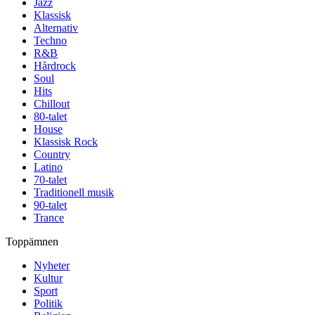
Jazz
Klassisk
Alternativ
Techno
R&B
Hårdrock
Soul
Hits
Chillout
80-talet
House
Klassisk Rock
Country
Latino
70-talet
Traditionell musik
90-talet
Trance
Toppämnen
Nyheter
Kultur
Sport
Politik