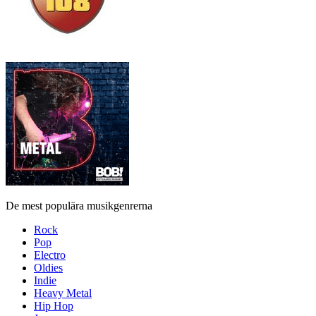
De mest populära musikgenrerna
Rock
Pop
Electro
Oldies
Indie
Heavy Metal
Hip Hop