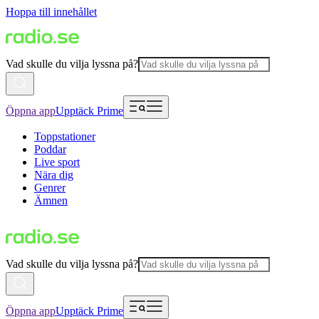
Hoppa till innehållet
Vad skulle du vilja lyssna på?
Öppna app
Upptäck Prime
Toppstationer
Poddar
Live sport
Nära dig
Genrer
Ämnen
Vad skulle du vilja lyssna på?
Öppna app
Upptäck Prime