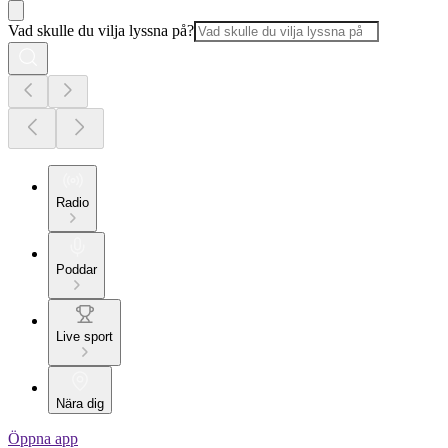
Vad skulle du vilja lyssna på?
Radio
Poddar
Live sport
Nära dig
Öppna app