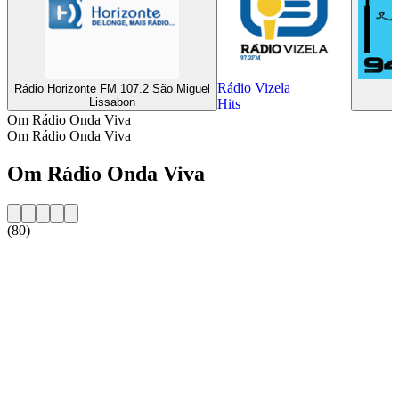
Rádio Vizela
Rádio Horizonte FM 107.2 São Miguel
R
Lissabon
Hits
Om Rádio Onda Viva
Om Rádio Onda Viva
Om Rádio Onda Viva
(80)
Stationens webbplats