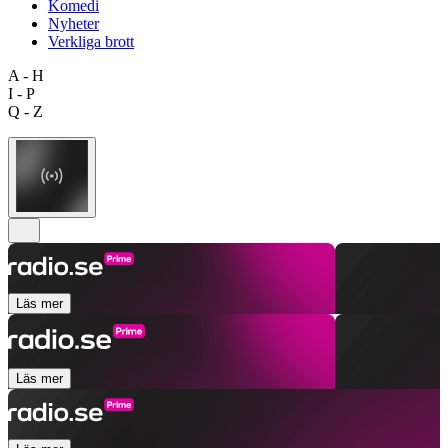
Komedi
Nyheter
Verkliga brott
A - H
I - P
Q - Z
Läs mer
Läs mer