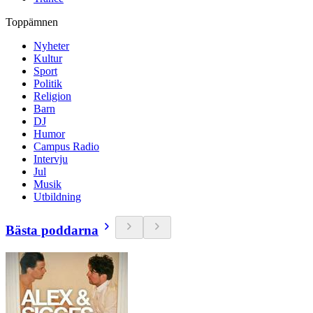
Toppämnen
Nyheter
Kultur
Sport
Politik
Religion
Barn
DJ
Humor
Campus Radio
Intervju
Jul
Musik
Utbildning
Bästa poddarna