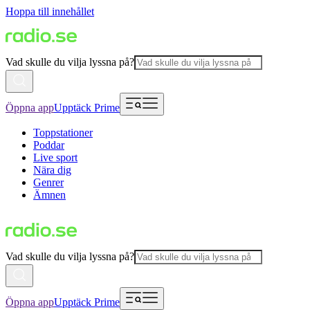
Hoppa till innehållet
Vad skulle du vilja lyssna på?
Öppna app
Upptäck Prime
Toppstationer
Poddar
Live sport
Nära dig
Genrer
Ämnen
Vad skulle du vilja lyssna på?
Öppna app
Upptäck Prime