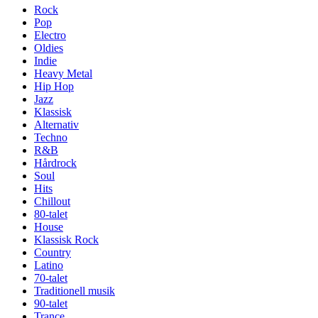
Rock
Pop
Electro
Oldies
Indie
Heavy Metal
Hip Hop
Jazz
Klassisk
Alternativ
Techno
R&B
Hårdrock
Soul
Hits
Chillout
80-talet
House
Klassisk Rock
Country
Latino
70-talet
Traditionell musik
90-talet
Trance