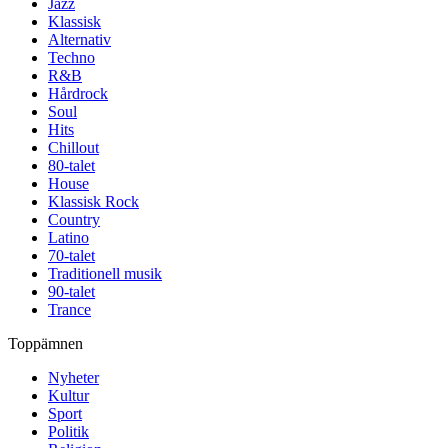
Jazz
Klassisk
Alternativ
Techno
R&B
Hårdrock
Soul
Hits
Chillout
80-talet
House
Klassisk Rock
Country
Latino
70-talet
Traditionell musik
90-talet
Trance
Toppämnen
Nyheter
Kultur
Sport
Politik