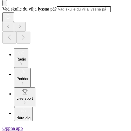
Vad skulle du vilja lyssna på?
Radio
Poddar
Live sport
Nära dig
Öppna app