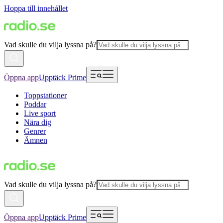
Hoppa till innehållet
Vad skulle du vilja lyssna på?
Öppna app
Upptäck Prime
Toppstationer
Poddar
Live sport
Nära dig
Genrer
Ämnen
Vad skulle du vilja lyssna på?
Öppna app
Upptäck Prime