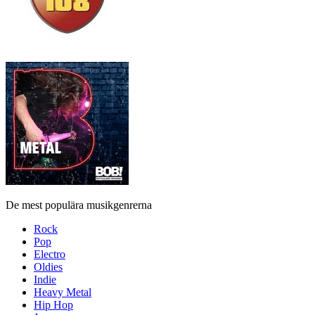
De mest populära musikgenrerna
Rock
Pop
Electro
Oldies
Indie
Heavy Metal
Hip Hop