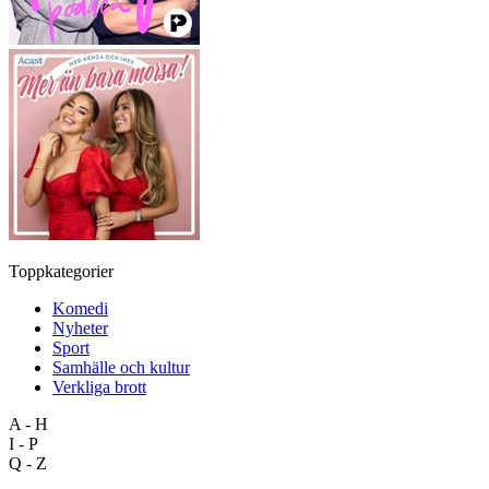
Toppkategorier
Komedi
Nyheter
Sport
Samhälle och kultur
Verkliga brott
A - H
I - P
Q - Z