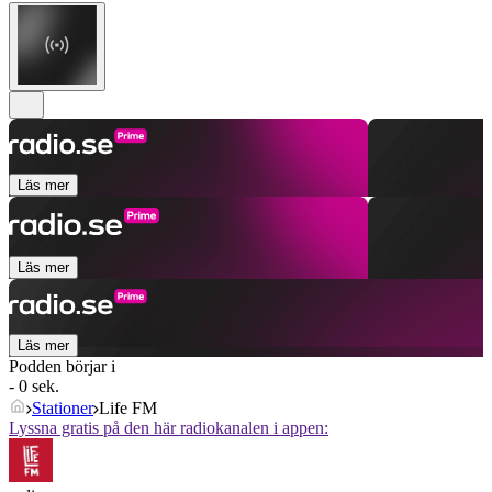
Läs mer
Läs mer
Läs mer
Podden börjar i
- 0 sek.
Stationer
Life FM
Lyssna gratis på den här radiokanalen i appen: