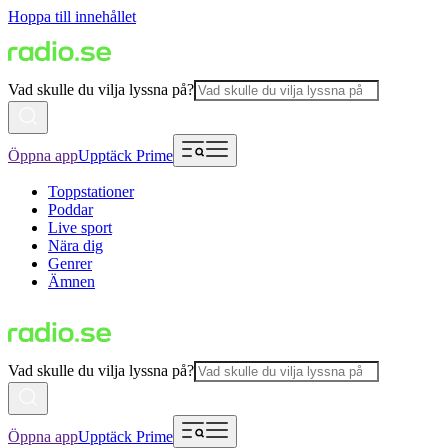
Hoppa till innehållet
Vad skulle du vilja lyssna på?
Öppna app
Upptäck Prime
Toppstationer
Poddar
Live sport
Nära dig
Genrer
Ämnen
Vad skulle du vilja lyssna på?
Öppna app
Upptäck Prime