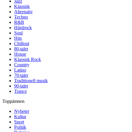
Jazz
Klassisk
Alternativ
Techno
R&B
Hårdrock
Soul
Hits
Chillout
80-talet
House
Klassisk Rock
Country
Latino
70-talet
Traditionell musik
90-talet
Trance
Toppämnen
Nyheter
Kultur
Sport
Politik