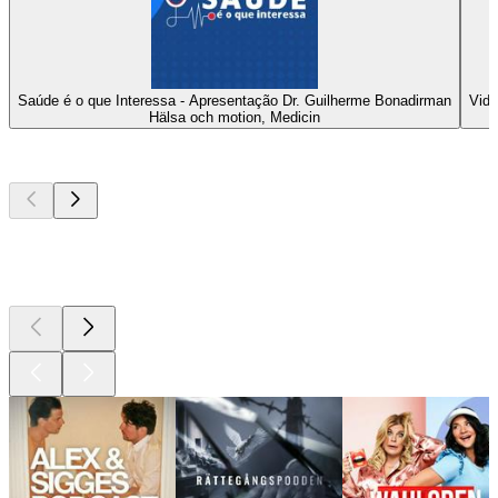
Saúde é o que Interessa - Apresentação Dr. Guilherme Bonadirman
Vida
Hälsa och motion, Medicin
Bästa
poddarna
Bästa
poddarna
Bästa
poddarna