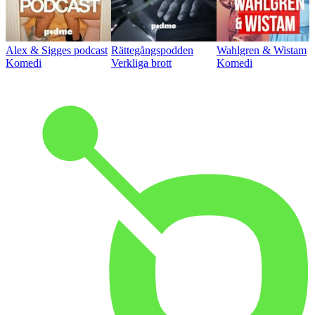
Alex & Sigges podcast
Rättegångspodden
Wahlgren & Wistam
Komedi
Verkliga brott
Komedi