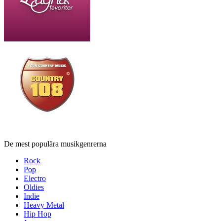
De mest populära musikgenrerna
Rock
Pop
Electro
Oldies
Indie
Heavy Metal
Hip Hop