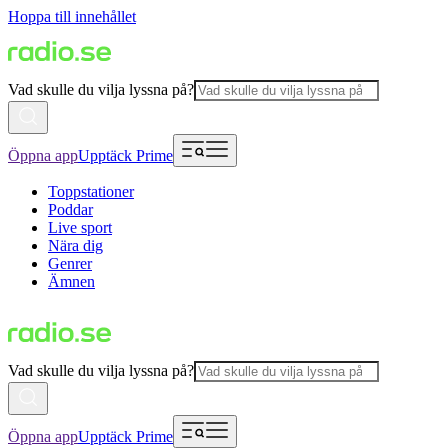
Hoppa till innehållet
Vad skulle du vilja lyssna på?
Öppna app
Upptäck Prime
Toppstationer
Poddar
Live sport
Nära dig
Genrer
Ämnen
Vad skulle du vilja lyssna på?
Öppna app
Upptäck Prime