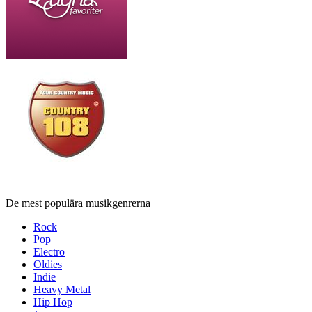
De mest populära musikgenrerna
Rock
Pop
Electro
Oldies
Indie
Heavy Metal
Hip Hop