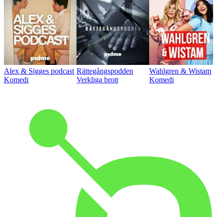
Alex & Sigges podcast
Rättegångspodden
Wahlgren & Wistam
Komedi
Verkliga brott
Komedi