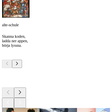
alte-schule
Skanna koden,
ladda ner appen,
börja lyssna.
Bästa
poddarna
Bästa
poddarna
Bästa
poddarna