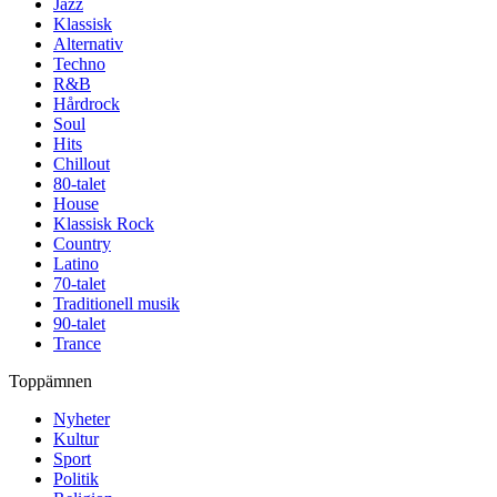
Jazz
Klassisk
Alternativ
Techno
R&B
Hårdrock
Soul
Hits
Chillout
80-talet
House
Klassisk Rock
Country
Latino
70-talet
Traditionell musik
90-talet
Trance
Toppämnen
Nyheter
Kultur
Sport
Politik