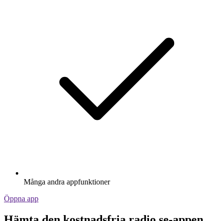
Många andra appfunktioner
Öppna app
Hämta den kostnadsfria radio.se-appen