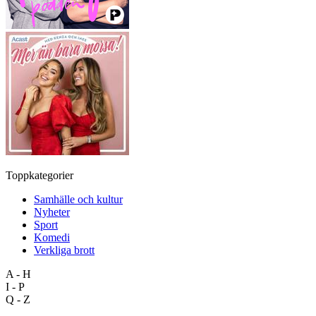
Toppkategorier
Samhälle och kultur
Nyheter
Sport
Komedi
Verkliga brott
A - H
I - P
Q - Z