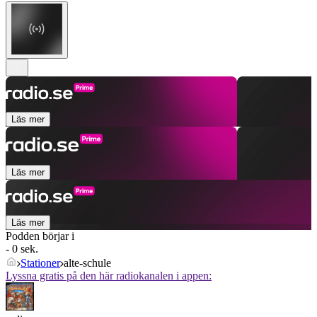
Läs mer
Läs mer
Läs mer
Podden börjar i
- 0 sek.
Stationer
alte-schule
Lyssna gratis på den här radiokanalen i appen: