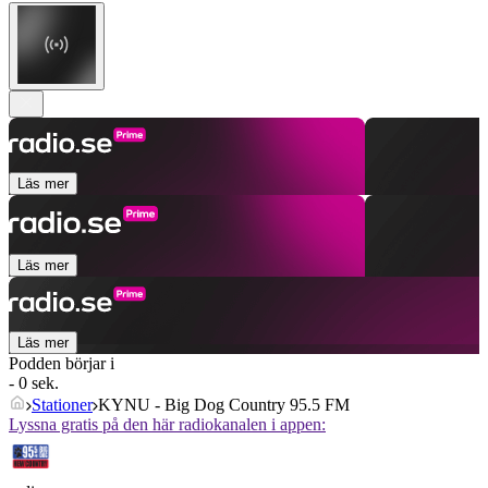
Läs mer
Läs mer
Läs mer
Podden börjar i
- 0 sek.
Stationer
KYNU - Big Dog Country 95.5 FM
Lyssna gratis på den här radiokanalen i appen: