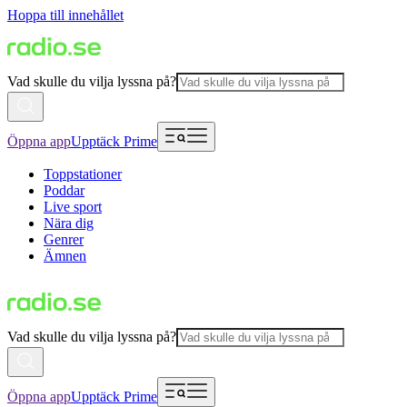
Hoppa till innehållet
Vad skulle du vilja lyssna på?
Öppna app
Upptäck Prime
Toppstationer
Poddar
Live sport
Nära dig
Genrer
Ämnen
Vad skulle du vilja lyssna på?
Öppna app
Upptäck Prime