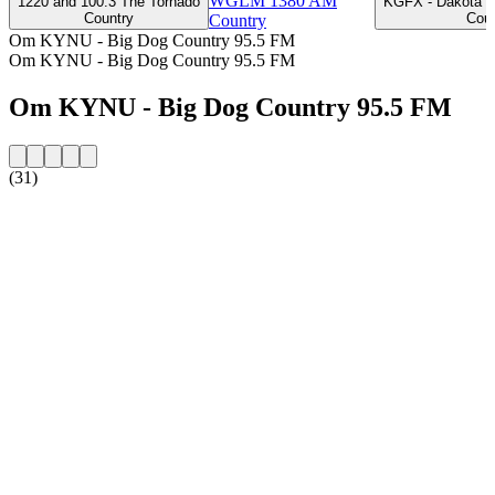
WGLM 1380 AM
1220 and 100.3 The Tornado
KGFX - Dakota C
Country
Coun
Country
Om KYNU - Big Dog Country 95.5 FM
Om KYNU - Big Dog Country 95.5 FM
Om KYNU - Big Dog Country 95.5 FM
(31)
Stationens webbplats