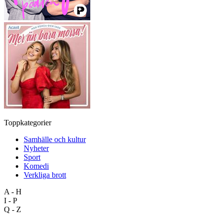
Toppkategorier
Samhälle och kultur
Nyheter
Sport
Komedi
Verkliga brott
A - H
I - P
Q - Z