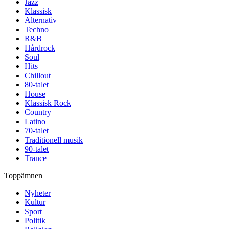
Jazz
Klassisk
Alternativ
Techno
R&B
Hårdrock
Soul
Hits
Chillout
80-talet
House
Klassisk Rock
Country
Latino
70-talet
Traditionell musik
90-talet
Trance
Toppämnen
Nyheter
Kultur
Sport
Politik