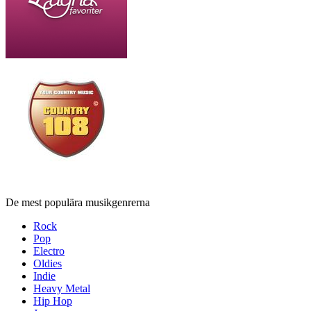
De mest populära musikgenrerna
Rock
Pop
Electro
Oldies
Indie
Heavy Metal
Hip Hop