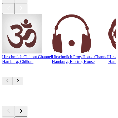
Hirschmilch Chillout Channel
Hirschmilch Prog-House Channel
Hirsc
Hamburg, Chillout
Hamburg, Electro, House
Hambu
Bästa
poddarna
Bästa
poddarna
Bästa
poddarna