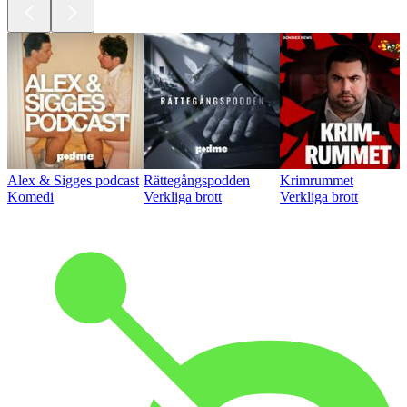
Alex & Sigges podcast
Rättegångspodden
Krimrummet
Komedi
Verkliga brott
Verkliga brott