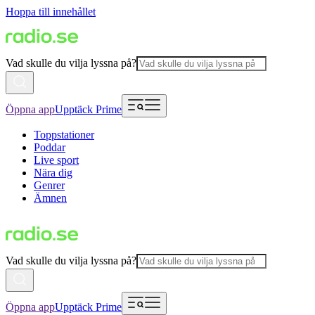
Hoppa till innehållet
Vad skulle du vilja lyssna på?
Öppna app
Upptäck Prime
Toppstationer
Poddar
Live sport
Nära dig
Genrer
Ämnen
Vad skulle du vilja lyssna på?
Öppna app
Upptäck Prime