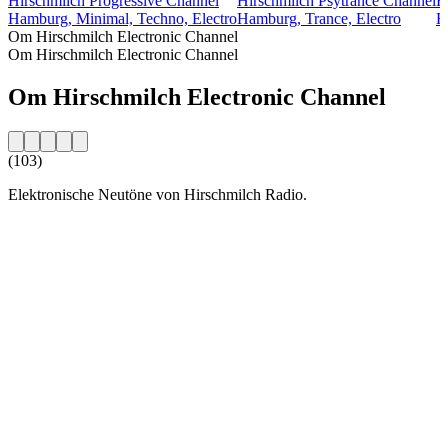
Hirschmilch Progressive Channel
Hirschmilch Psytrance Channel
H
Hamburg, Minimal, Techno, Electro
Hamburg, Trance, Electro
H
Om Hirschmilch Electronic Channel
Om Hirschmilch Electronic Channel
Om Hirschmilch Electronic Channel
(103)
Elektronische Neutöne von Hirschmilch Radio.
Stationens webbplats