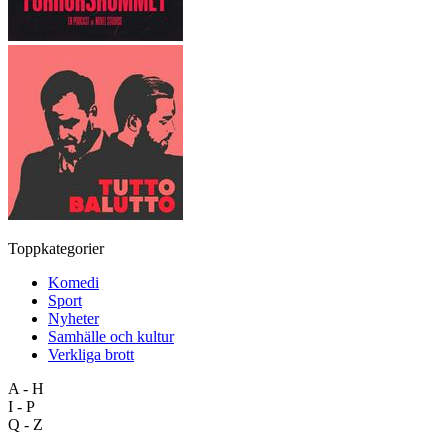
Toppkategorier
Komedi
Sport
Nyheter
Samhälle och kultur
Verkliga brott
A - H
I - P
Q - Z