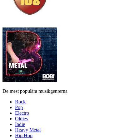
De mest populära musikgenrerna
Rock
Pop
Electro
Oldies
Indie
Heavy Metal
Hip Hop