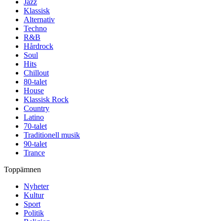
Jazz
Klassisk
Alternativ
Techno
R&B
Hårdrock
Soul
Hits
Chillout
80-talet
House
Klassisk Rock
Country
Latino
70-talet
Traditionell musik
90-talet
Trance
Toppämnen
Nyheter
Kultur
Sport
Politik