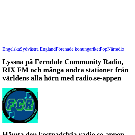
Engelska
Sydvästra England
Förenade konungariket
Pop
Närradio
Lyssna på Ferndale Community Radio,
RIX FM och många andra stationer från
världens alla hörn med radio.se-appen
Hämta den kostnadsfria radio.se-appen