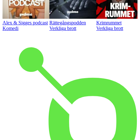
Alex & Sigges podcast
Rättegångspodden
Krimrummet
Komedi
Verkliga brott
Verkliga brott