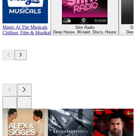
Magic At The Musicals
Slim Radio
De
Deep House, 80-talet, Disco, House
Deep
Chillout, Film & Musikal
Bästa
poddarna
Bästa
poddarna
Bästa
poddarna