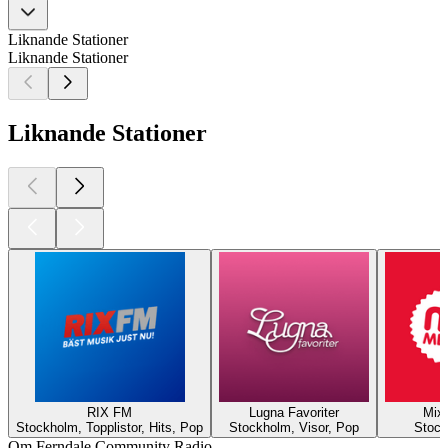
Liknande Stationer
Liknande Stationer
Liknande Stationer
RIX FM
Lugna Favoriter
Mix
Stockholm, Topplistor, Hits, Pop
Stockholm, Visor, Pop
Stock
Om Ferndale Community Radio