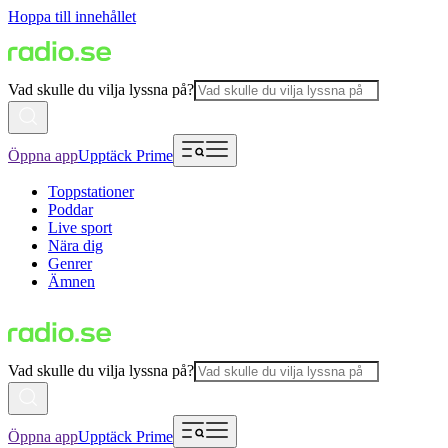
Hoppa till innehållet
Vad skulle du vilja lyssna på?
Öppna app
Upptäck Prime
Toppstationer
Poddar
Live sport
Nära dig
Genrer
Ämnen
Vad skulle du vilja lyssna på?
Öppna app
Upptäck Prime