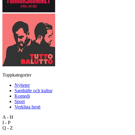
Toppkategorier
Nyheter
Samhälle och kultur
Komedi
Sport
Verkliga brott
A - H
I - P
Q - Z