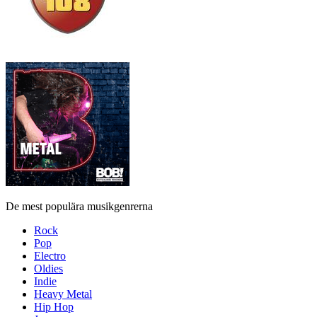
De mest populära musikgenrerna
Rock
Pop
Electro
Oldies
Indie
Heavy Metal
Hip Hop