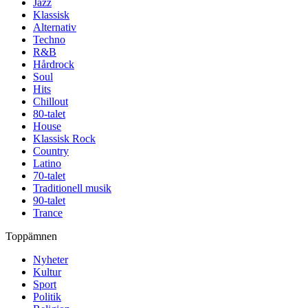
Jazz
Klassisk
Alternativ
Techno
R&B
Hårdrock
Soul
Hits
Chillout
80-talet
House
Klassisk Rock
Country
Latino
70-talet
Traditionell musik
90-talet
Trance
Toppämnen
Nyheter
Kultur
Sport
Politik