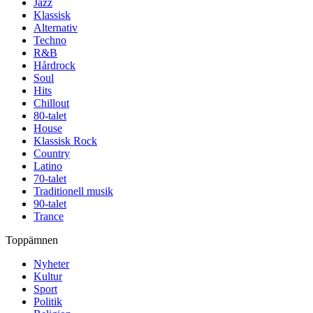
Jazz
Klassisk
Alternativ
Techno
R&B
Hårdrock
Soul
Hits
Chillout
80-talet
House
Klassisk Rock
Country
Latino
70-talet
Traditionell musik
90-talet
Trance
Toppämnen
Nyheter
Kultur
Sport
Politik