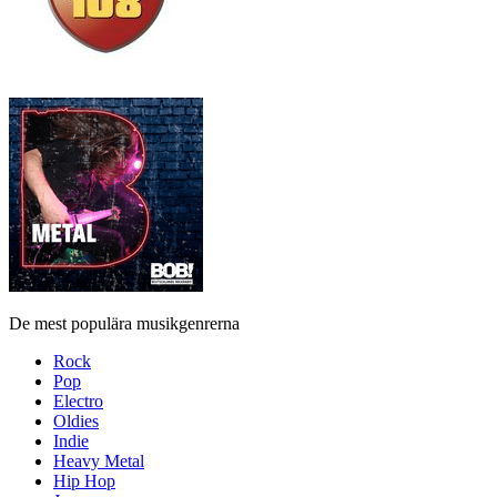
De mest populära musikgenrerna
Rock
Pop
Electro
Oldies
Indie
Heavy Metal
Hip Hop