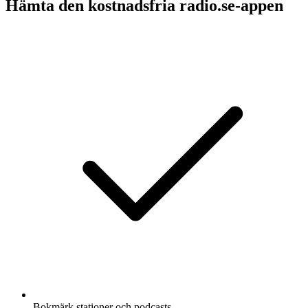
Hämta den kostnadsfria radio.se-appen
Bokmärk stationer och podcasts