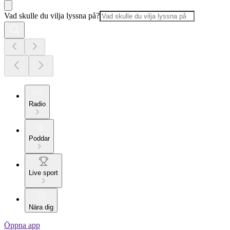
Vad skulle du vilja lyssna på?
Radio
Poddar
Live sport
Nära dig
Öppna app