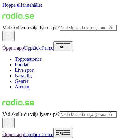
Hoppa till innehållet
Vad skulle du vilja lyssna på?
Öppna app
Upptäck Prime
Toppstationer
Poddar
Live sport
Nära dig
Genrer
Ämnen
Vad skulle du vilja lyssna på?
Öppna app
Upptäck Prime