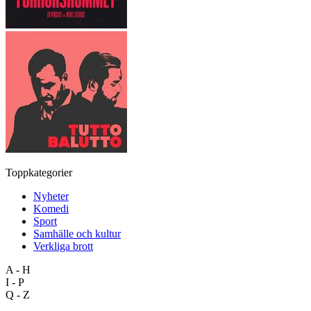
Toppkategorier
Nyheter
Komedi
Sport
Samhälle och kultur
Verkliga brott
A - H
I - P
Q - Z