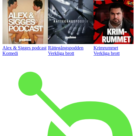
Alex & Sigges podcast
Rättegångspodden
Krimrummet
Komedi
Verkliga brott
Verkliga brott