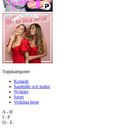
Toppkategorier
Komedi
Samhälle och kultur
Nyheter
Sport
Verkliga brott
A - H
I - P
Q - Z