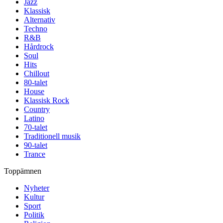
Jazz
Klassisk
Alternativ
Techno
R&B
Hårdrock
Soul
Hits
Chillout
80-talet
House
Klassisk Rock
Country
Latino
70-talet
Traditionell musik
90-talet
Trance
Toppämnen
Nyheter
Kultur
Sport
Politik