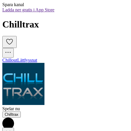
Spara kanal
Ladda ner gratis i App Store
Chilltrax
Chillout
Lättlyssnat
Spelar nu
Chilltrax