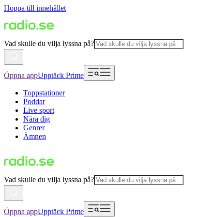
Hoppa till innehållet
Vad skulle du vilja lyssna på?
Öppna app
Upptäck Prime
Toppstationer
Poddar
Live sport
Nära dig
Genrer
Ämnen
Vad skulle du vilja lyssna på?
Öppna app
Upptäck Prime