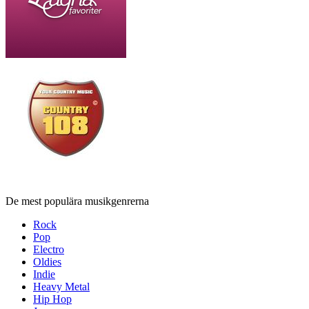
De mest populära musikgenrerna
Rock
Pop
Electro
Oldies
Indie
Heavy Metal
Hip Hop