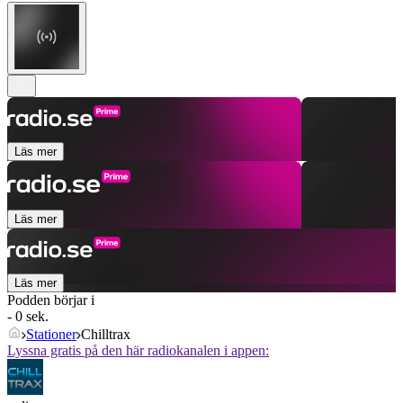
Läs mer
Läs mer
Läs mer
Podden börjar i
- 0 sek.
Stationer
Chilltrax
Lyssna gratis på den här radiokanalen i appen: