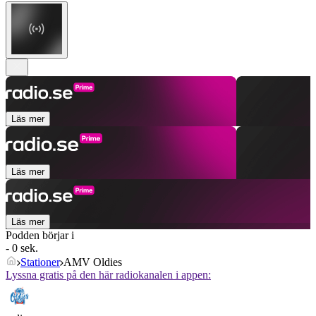
Läs mer
Läs mer
Läs mer
Podden börjar i
- 0 sek.
Stationer
AMV Oldies
Lyssna gratis på den här radiokanalen i appen: