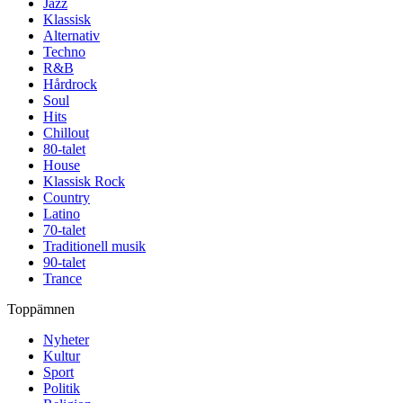
Jazz
Klassisk
Alternativ
Techno
R&B
Hårdrock
Soul
Hits
Chillout
80-talet
House
Klassisk Rock
Country
Latino
70-talet
Traditionell musik
90-talet
Trance
Toppämnen
Nyheter
Kultur
Sport
Politik