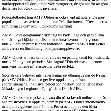
trafikrapporter till detaljerade väderprognoser, de gör allt för att göra
det lättare för Stockholms invånare.
Podcastutbudet från AMV Oldies är också värt att notera. De mest
populära podcastserierna inkluderar "Musikminnen", "Decennierna
som formade oss" och "Stockholms hjärtslag".
AMV Oldies-programmet riktar sig till både unga och gamla, alla
som är unga i hjärtat och älskar att minnas svunna tider genom
musik. Som en professionell radiokanal, strävar AMV Oldies efter
att leverera en förstklassig radiolyssnarupplevelse.
AMV Oldies är mest känd för att vara en pålitlig kanal för nostalgisk
musik från gyllene perioder. Sitt slagord "Din tidsmaskin genom
musikens gyllene år" återspeglar detta perfekt.
Sportälskare behöver inte heller känna sig utlämnade när de lyssnar
på AMV Oldies. Kanalen ger live-uppdateringar från
sportevenemang, inklusive fotboll och hockey, och följer de mest
älskade lagen i regionen: Djurgårdens IF och AIK.
AMV Oldies kan mycket väl vara din nästa favorit online radio för
alla musikoldies. Koppla av, stäm in på AMV Oldies internetradio
och njut av gyllene hits från förr. Prova och upplev den bästa
musiken från svunna decennier. Lyssna på AMV Oldies nu!