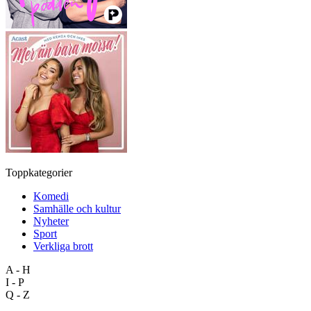
Toppkategorier
Komedi
Samhälle och kultur
Nyheter
Sport
Verkliga brott
A - H
I - P
Q - Z