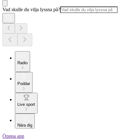
Vad skulle du vilja lyssna på?
Radio
Poddar
Live sport
Nära dig
Öppna app