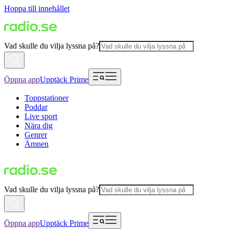
Hoppa till innehållet
Vad skulle du vilja lyssna på?
Öppna app
Upptäck Prime
Toppstationer
Poddar
Live sport
Nära dig
Genrer
Ämnen
Vad skulle du vilja lyssna på?
Öppna app
Upptäck Prime