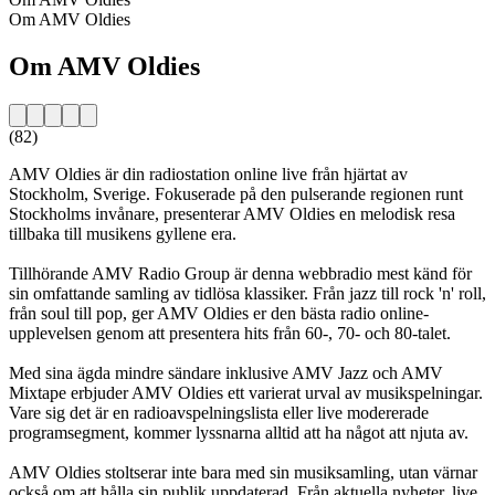
Om AMV Oldies
Om AMV Oldies
(82)
AMV Oldies är din radiostation online live från hjärtat av
Stockholm, Sverige. Fokuserade på den pulserande regionen runt
Stockholms invånare, presenterar AMV Oldies en melodisk resa
tillbaka till musikens gyllene era.
Tillhörande AMV Radio Group är denna webbradio mest känd för
sin omfattande samling av tidlösa klassiker. Från jazz till rock 'n' roll,
från soul till pop, ger AMV Oldies er den bästa radio online-
upplevelsen genom att presentera hits från 60-, 70- och 80-talet.
Med sina ägda mindre sändare inklusive AMV Jazz och AMV
Mixtape erbjuder AMV Oldies ett varierat urval av musikspelningar.
Vare sig det är en radioavspelningslista eller live modererade
programsegment, kommer lyssnarna alltid att ha något att njuta av.
AMV Oldies stoltserar inte bara med sin musiksamling, utan värnar
också om att hålla sin publik uppdaterad. Från aktuella nyheter, live