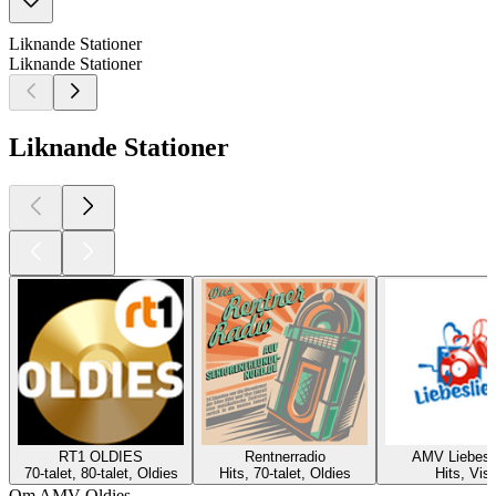
Liknande Stationer
Liknande Stationer
Liknande Stationer
RT1 OLDIES
Rentnerradio
AMV Liebesl
70-talet, 80-talet, Oldies
Hits, 70-talet, Oldies
Hits, Viso
Om AMV Oldies