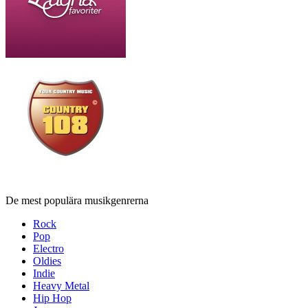
De mest populära musikgenrerna
Rock
Pop
Electro
Oldies
Indie
Heavy Metal
Hip Hop