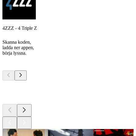
4ZZZ - 4 Triple Z
Skanna koden,
ladda ner appen,
börja lyssna.
Bästa
poddarna
Bästa
poddarna
Bästa
poddarna