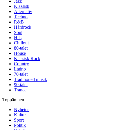
Jazz
Klassisk
Alternativ
Techno
R&B
Hårdrock
Soul
Hits
Chillout
80-talet
House
Klassisk Rock
Country
Latino
70-talet
Traditionell musik
90-talet
Trance
Toppämnen
Nyheter
Kultur
Sport
Politik