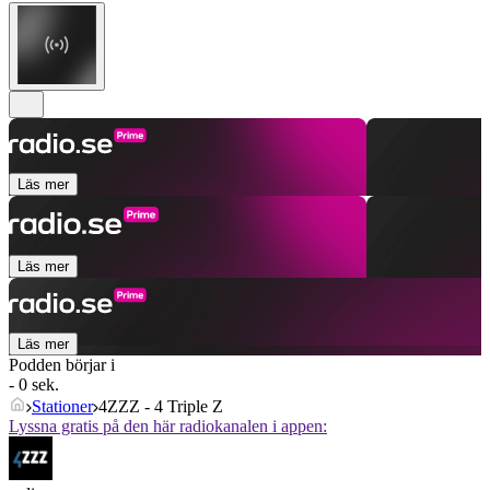
Läs mer
Läs mer
Läs mer
Podden börjar i
- 0 sek.
Stationer
4ZZZ - 4 Triple Z
Lyssna gratis på den här radiokanalen i appen: