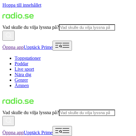
Hoppa till innehållet
Vad skulle du vilja lyssna på?
Öppna app
Upptäck Prime
Toppstationer
Poddar
Live sport
Nära dig
Genrer
Ämnen
Vad skulle du vilja lyssna på?
Öppna app
Upptäck Prime