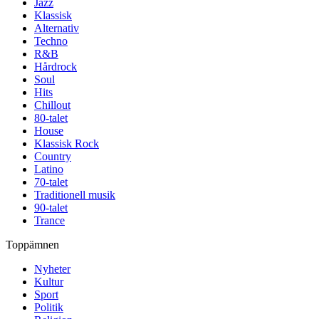
Jazz
Klassisk
Alternativ
Techno
R&B
Hårdrock
Soul
Hits
Chillout
80-talet
House
Klassisk Rock
Country
Latino
70-talet
Traditionell musik
90-talet
Trance
Toppämnen
Nyheter
Kultur
Sport
Politik