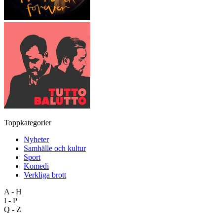
Toppkategorier
Nyheter
Samhälle och kultur
Sport
Komedi
Verkliga brott
A - H
I - P
Q - Z