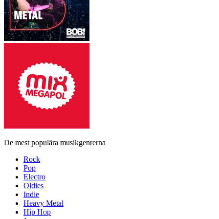
De mest populära musikgenrerna
Rock
Pop
Electro
Oldies
Indie
Heavy Metal
Hip Hop