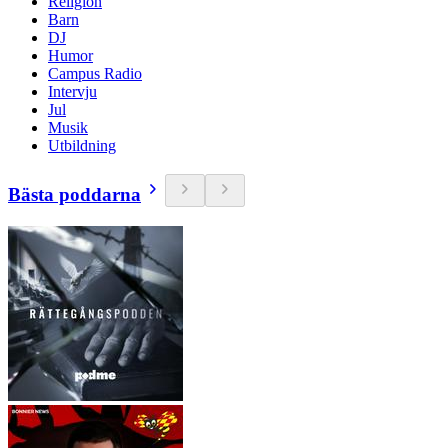
Religion
Barn
DJ
Humor
Campus Radio
Intervju
Jul
Musik
Utbildning
Bästa poddarna