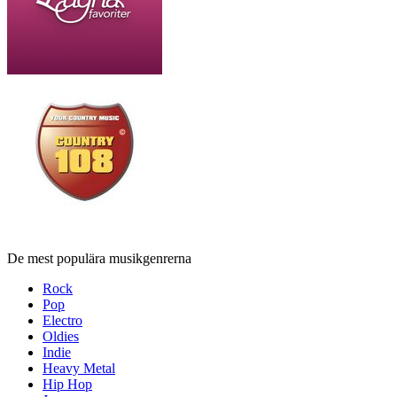
De mest populära musikgenrerna
Rock
Pop
Electro
Oldies
Indie
Heavy Metal
Hip Hop