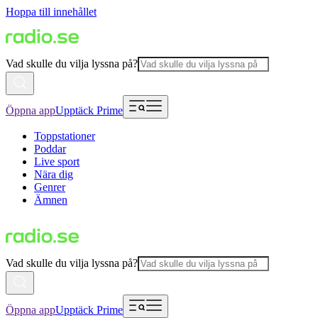
Hoppa till innehållet
Vad skulle du vilja lyssna på?
Öppna app
Upptäck Prime
Toppstationer
Poddar
Live sport
Nära dig
Genrer
Ämnen
Vad skulle du vilja lyssna på?
Öppna app
Upptäck Prime