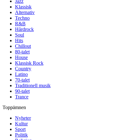
Jazz
Klassisk
Alternativ
Techno
R&B
Hårdrock
Soul
Hits
Chillout
80-talet
House
Klassisk Rock
Country
Latino
70-talet
Traditionell musik
90-talet
Trance
Toppämnen
Nyheter
Kultur
Sport
Politik