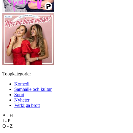
Toppkategorier
Komedi
Samhälle och kultur
Sport
Nyheter
Verkliga brott
A - H
I - P
Q - Z