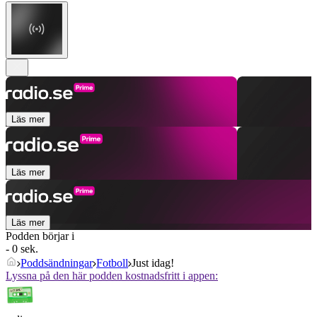
Läs mer
Läs mer
Läs mer
Podden börjar i
- 0 sek.
Poddsändningar
Fotboll
Just idag!
Lyssna på den här podden kostnadsfritt i appen: