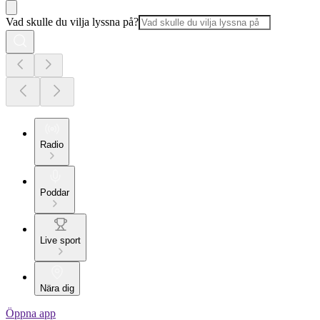
Vad skulle du vilja lyssna på?
Radio
Poddar
Live sport
Nära dig
Öppna app