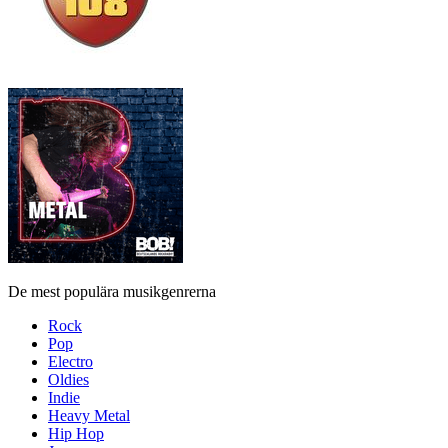
De mest populära musikgenrerna
Rock
Pop
Electro
Oldies
Indie
Heavy Metal
Hip Hop