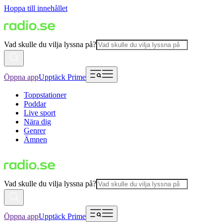
Hoppa till innehållet
Vad skulle du vilja lyssna på?
Öppna app
Upptäck Prime
Toppstationer
Poddar
Live sport
Nära dig
Genrer
Ämnen
Vad skulle du vilja lyssna på?
Öppna app
Upptäck Prime