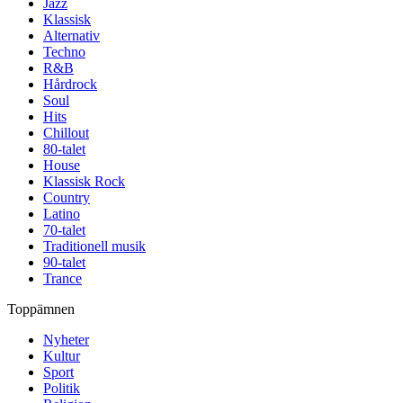
Jazz
Klassisk
Alternativ
Techno
R&B
Hårdrock
Soul
Hits
Chillout
80-talet
House
Klassisk Rock
Country
Latino
70-talet
Traditionell musik
90-talet
Trance
Toppämnen
Nyheter
Kultur
Sport
Politik