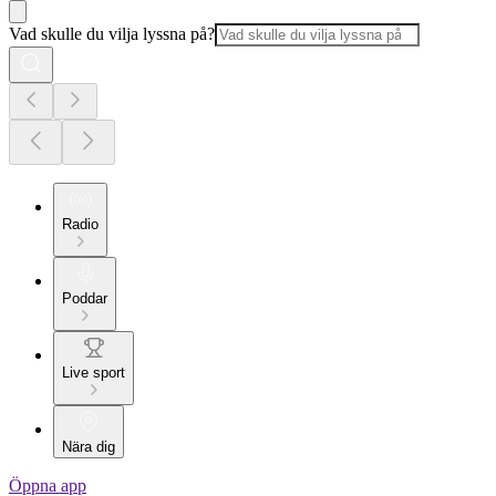
Vad skulle du vilja lyssna på?
Radio
Poddar
Live sport
Nära dig
Öppna app