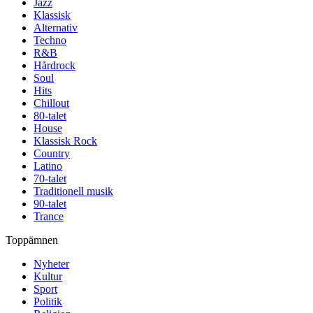
Jazz
Klassisk
Alternativ
Techno
R&B
Hårdrock
Soul
Hits
Chillout
80-talet
House
Klassisk Rock
Country
Latino
70-talet
Traditionell musik
90-talet
Trance
Toppämnen
Nyheter
Kultur
Sport
Politik