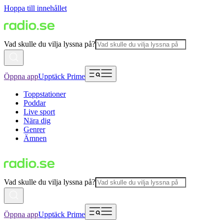
Hoppa till innehållet
Vad skulle du vilja lyssna på?
Öppna app
Upptäck Prime
Toppstationer
Poddar
Live sport
Nära dig
Genrer
Ämnen
Vad skulle du vilja lyssna på?
Öppna app
Upptäck Prime