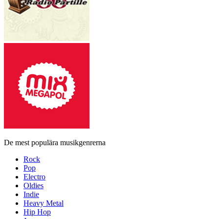
De mest populära musikgenrerna
Rock
Pop
Electro
Oldies
Indie
Heavy Metal
Hip Hop