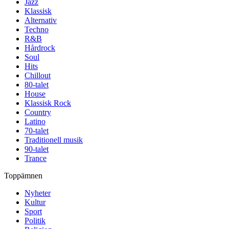
Jazz
Klassisk
Alternativ
Techno
R&B
Hårdrock
Soul
Hits
Chillout
80-talet
House
Klassisk Rock
Country
Latino
70-talet
Traditionell musik
90-talet
Trance
Toppämnen
Nyheter
Kultur
Sport
Politik