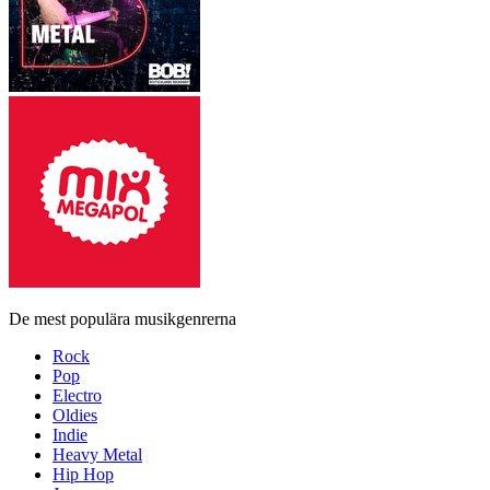
De mest populära musikgenrerna
Rock
Pop
Electro
Oldies
Indie
Heavy Metal
Hip Hop