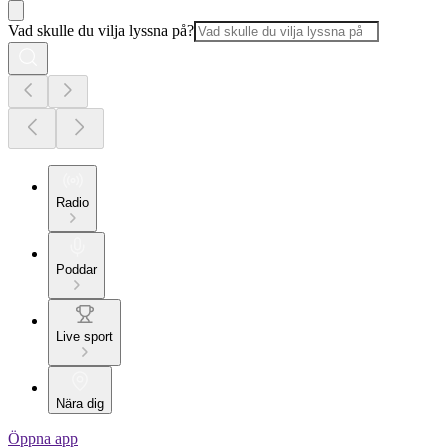
Vad skulle du vilja lyssna på?
Radio
Poddar
Live sport
Nära dig
Öppna app