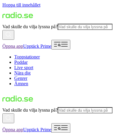
Hoppa till innehållet
Vad skulle du vilja lyssna på?
Öppna app
Upptäck Prime
Toppstationer
Poddar
Live sport
Nära dig
Genrer
Ämnen
Vad skulle du vilja lyssna på?
Öppna app
Upptäck Prime