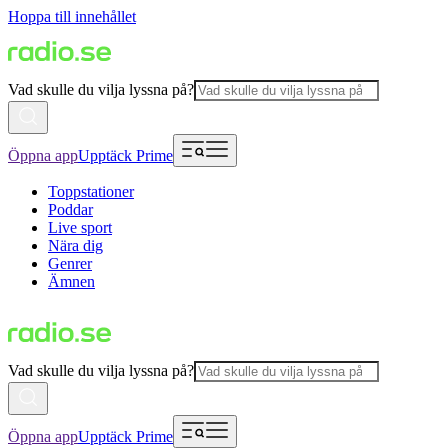
Hoppa till innehållet
Vad skulle du vilja lyssna på?
Öppna app
Upptäck Prime
Toppstationer
Poddar
Live sport
Nära dig
Genrer
Ämnen
Vad skulle du vilja lyssna på?
Öppna app
Upptäck Prime