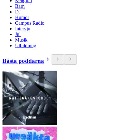
Religion
Barn
DJ
Humor
Campus Radio
Intervju
Jul
Musik
Utbildning
Bästa poddarna