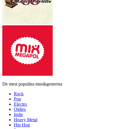
De mest populära musikgenrerna
Rock
Pop
Electro
Oldies
Indie
Heavy Metal
Hip Hop