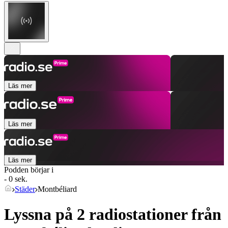
Läs mer
Läs mer
Läs mer
Podden börjar i
- 0 sek.
Städer
Montbéliard
Lyssna på 2 radiostationer från