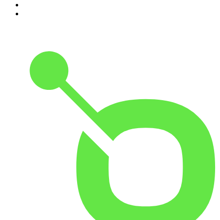
9
.
VAFALLS
10
.
Alla goda ting är tre