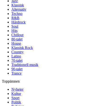
Jazz
Klassisk
Alternativ
Techno
R&B
Hårdrock
Soul
Hits
Chillout
80-talet
House
Klassisk Rock
Country
Latino
70-talet
Traditionell musik
90-talet
Trance
Toppämnen
Nyheter
Kultur
Sport
Politik