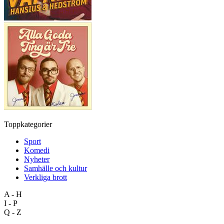
Toppkategorier
Sport
Komedi
Nyheter
Samhälle och kultur
Verkliga brott
A - H
I - P
Q - Z