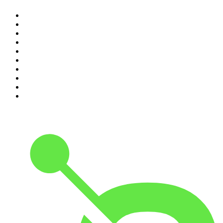
1
.
Alex & Sigges podcast
2
.
Rättegångspodden
3
.
Krimrummet
4
.
Wahlgren & Wistam
5
.
Fallen jag aldrig glömmer
6
.
ursäkta
7
.
Spöktimmen
8
.
Mer än bara morsa!
9
.
Förhörsrummet
10
.
Tutto Balutto