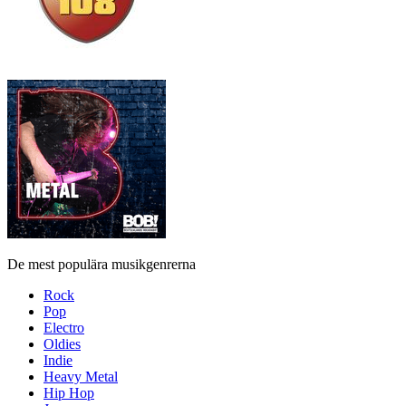
De mest populära musikgenrerna
Rock
Pop
Electro
Oldies
Indie
Heavy Metal
Hip Hop