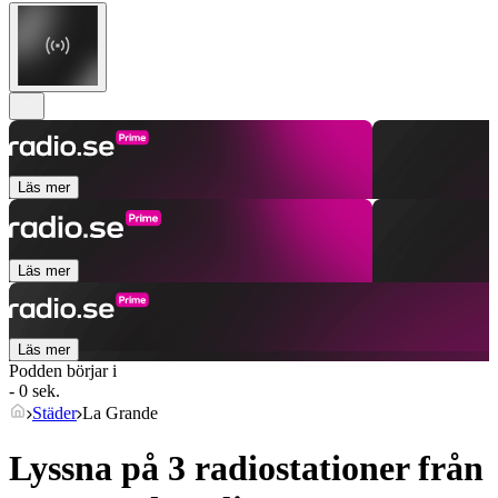
Läs mer
Läs mer
Läs mer
Podden börjar i
- 0 sek.
Städer
La Grande
Lyssna på 3 radiostationer från