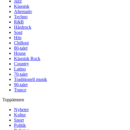
Jazz
Klassisk
Alternativ
Techno
R&B
Hårdrock
Soul
Hits
Chillout
80-talet
House
Klassisk Rock
Country
Latino
70-talet
Traditionell musik
90-talet
Trance
Toppämnen
Nyheter
Kultur
Sport
Politik