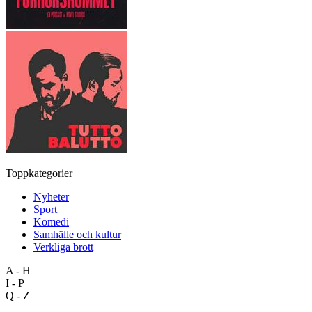
Toppkategorier
Nyheter
Sport
Komedi
Samhälle och kultur
Verkliga brott
A - H
I - P
Q - Z