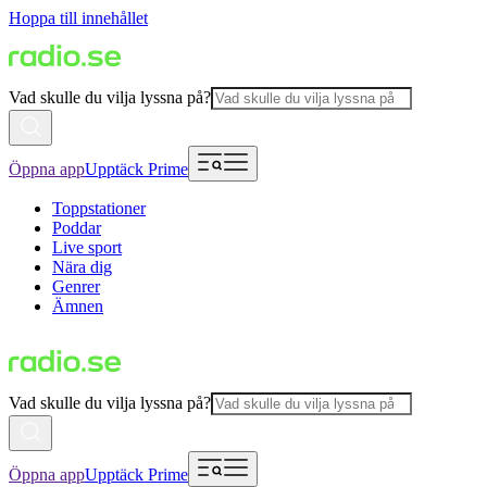
Hoppa till innehållet
Vad skulle du vilja lyssna på?
Öppna app
Upptäck Prime
Toppstationer
Poddar
Live sport
Nära dig
Genrer
Ämnen
Vad skulle du vilja lyssna på?
Öppna app
Upptäck Prime