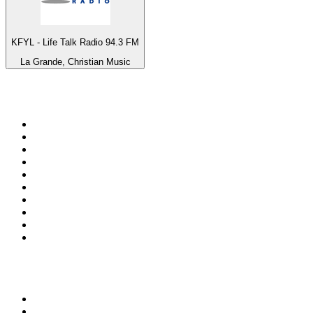
KFYL - Life Talk Radio 94.3 FM
La Grande, Christian Music
Bäst på
radio.se
1
.
RIX FM
2
.
106.7 Rockklassiker
3
.
Bandit Rock Stockholm 106.3
4
.
Radio Heimatmelodie
5
.
Radio Trelleborg 92.8 FM
6
.
MSNBC
7
.
Lugna Favoriter
8
.
Mix Megapol
9
.
Country 108
10
.
RADIO BOB! BOBs Metal
Topp 100 podcasts i
Sverige
1
.
Alex & Sigges podcast
2
.
Rättegångspodden